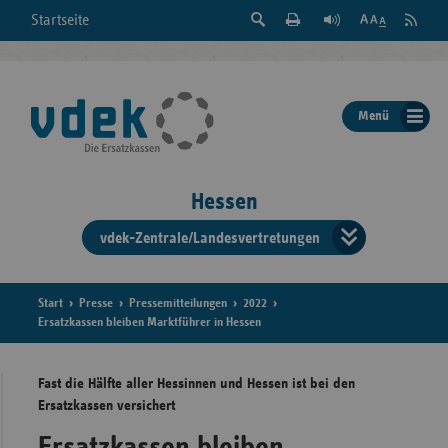
Suche
Seite
RSS
Startseite
Feed
einblenden
Drucken
abonni
Schrift
/
ausblenden
der
Menü
Seite
ändern
Hessen
vdek-Zentrale/Landesvertretungen
Verband
der
Ersatzka
Start
Presse
Pressemitteilungen
2022
Ersatzkassen bleiben Marktführer in Hessen
Fast die Hälfte aller Hessinnen und Hessen ist bei den
Bun
Ersatzkassen versichert
Ersatzkassen bleiben