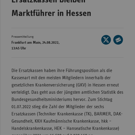
Wür
Marktführer in Hessen
Bay
Ber
Pressemitteilung
Seite
Bre
Frankfurt am Main, 24.08.2022,
auf
Seite
13:45 Uhr
Ha
X
per
teilen
Hes
E-
Mail
Die Ersatzkassen haben ihre Führungsposition als die
Mec
teilen
Kassenart mit den meisten Mitgliedern innerhalb der
Vo
gesetzlichen Krankenversicherung (GKV) in Hessen erneut
Nie
verteidigt. Das geht aus der jüngsten amtlichen Statistik des
Nor
Bundesgesundheitsministeriums hervor. Zum Stichtag
Wes
01.07.2022 stieg die Zahl der Mitglieder der sechs
Ersatzkassen (Techniker Krankenkasse (TK), BARMER, DAK-
Rhe
Gesundheit, KKH Kaufmännische Krankenkasse, hkk –
Handelskrankenkasse, HEK – Hanseatische Krankenkasse)
Saa