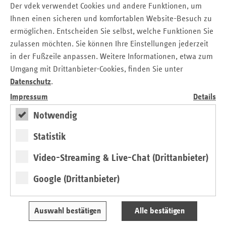
Solidarprinzips ist“, betont Claudia Ackermann, Leiterin
Der vdek verwendet Cookies und andere Funktionen, um
der Landesvertretung des Ersatzkassenverbandes vdek. In
Ihnen einen sicheren und komfortablen Website-Besuch zu
der GKV werden Menschen unabhängig von persönlichen
ermöglichen. Entscheiden Sie selbst, welche Funktionen Sie
Gesundheitsrisiken und Unsicherheiten am Finanzmarkt
zulassen möchten. Sie können Ihre Einstellungen jederzeit
zuverlässig abgesichert.
in der Fußzeile anpassen. Weitere Informationen, etwa zum
„Es freut uns, dass sich von den knapp 27.500 neuen
Umgang mit Drittanbieter-Cookies, finden Sie unter
gesetzlich Krankenversicherten in Hessen fast die Hälfte für
Datenschutz
.
eine der sechs Ersatzkassen entschieden hat. Diese positive
Impressum
Details
Entwicklung unterstreicht, dass die Ersatzkassen mit ihrer
Notwendig
Kompetenz, mit guten Versorgungs­konzepten und
Kundennähe auch und gerade während der Pandemie
Statistik
überzeugten. Die Menschen vertrauen den Ersatzkassen
und fühlen sich hier gut aufgehoben“, ergänzt Ackermann.
Video-Streaming & Live-Chat (Drittanbieter)
Ersatzkassen sind #regionalstark
Google (Drittanbieter)
Die Ersatzkassen kennen die Bedarfe ihrer Versicherten vor
Ort und gestalten als stärkste Kassenart in Hessen die
Auswahl bestätigen
Alle bestätigen
Versorgung in den Regionen maßgeblich mit. Sie