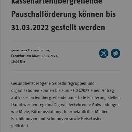
kassenartenübergreifende
Wür
Pauschalförderung können bis
Bay
31.03.2022 gestellt werden
Ber
Bre
Ha
gemeinsame Pressemitteilung
Seite
Frankfurt am Main, 17.02.2022,
auf
Hes
Seite
10:00 Uhr
X
per
Mec
teilen
E-
Vo
Mail
Gesundheitsbezogene Selbsthilfegruppen und -­
Nie
teilen
organisationen können bis zum 31.03.2022 einen Antrag
Nor
auf kassenartenübergreifende pauschale Förderung stellen.
Wes
Damit werden regelmäßig wiederkehrende Aufwendungen
wie Miete, Büroausstattung, Internetauftritte, Medien,
Rhe
Fortbildungen und Schulungen sowie Reisekosten
gefördert.
Saa