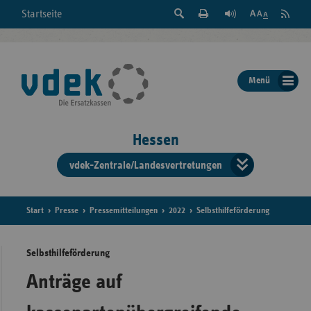
Suche
Seite
RSS
Startseite
Feed
einblenden
Drucken
abonni
Schrift
/
ausblenden
der
Menü
Seite
ändern
Hessen
vdek-Zentrale/Landesvertretungen
Verband
der
Ersatzka
Start
Presse
Pressemitteilungen
2022
Selbsthilfeförderung
Selbsthilfeförderung
Bun
Anträge auf