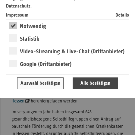
Unterstützung durch andere Betroffene sind wesentlicher
Datenschutz
.
Bestandteil des Gesundheitswesens. Gerade in schwierigen
Impressum
Details
Zeiten wie einer Pandemie ist Hilfe zur Selbsthilfe
besonders wichtig. Daher ist es den gesetzlichen
Notwendig
Krankenkassen und ihren Verbänden in Hessen ein großes
Statistik
Anliegen, das Engagement auf allen Ebenen weiter zu
stärken und finanziell zu unterstützen“, erklärt Claudia
Video-Streaming & Live-Chat (Drittanbieter)
Ackermann, Leiterin der vdek-Landesvertretung Hessen
stellvertretend für die GKV.
Google (Drittanbieter)
Die GKV-Selbsthilfeförderung in Hessen hat ein Begleitheft
zur Antragstellung herausgegeben, das Selbsthilfegruppen
Auswahl bestätigen
Alle bestätigen
bei der Antragstellung hilft. Dieses Begleitheft kann
ebenfalls auf der
Internetseite der GKV-Selbsthilfeförderung
Hessen
heruntergeladen werden.
Im vergangenen Jahr haben insgesamt 643
gesundheitsbezogene Selbsthilfegruppen einen Antrag auf
pauschale Förderung durch die gesetzlichen Krankenkassen
in Hessen gestellt, darunter auch 36 Selbsthilfegruppen, die