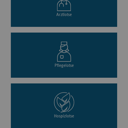
Arztlotse
Pflegelotse
Hospizlotse