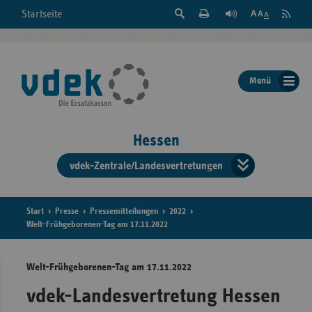
Suche
Seite
RSS
Startseite
Feed
einblenden
Drucken
abonni
Schrift
/
ausblenden
der
Menü
Seite
ändern
Hessen
vdek-Zentrale/Landesvertretungen
Verband
der
Ersatzka
Start
Presse
Pressemitteilungen
2022
Welt-Frühgeborenen-Tag am 17.11.2022
Welt-Frühgeborenen-Tag am 17.11.2022
Bun
vdek-Landesvertretung Hessen