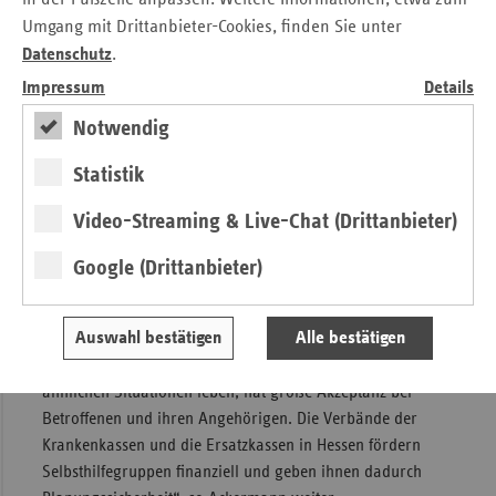
von Frühgeborenen im Bes. durch eine gute kinderärztliche
Umgang mit Drittanbieter-Cookies, finden Sie unter
Versorgung, aber auch durch die sozialmedizinische
Datenschutz
.
Nachsorge.
Impressum
Details
„Der Weltfrühgeborenentag ist ein guter Anlass, all
Notwendig
denjenigen zu danken, die sich in Hessen um Frühgeborene
bei ihrem vorzeitigen Start ins Leben besonders kümmern.
Statistik
Unser Dank gilt ebenso allen, die Eltern und Geschwister
von Frühgeborenen ehrenamtlich z.B. in Selbsthilfe­gruppen
Video-Streaming & Live-Chat (Drittanbieter)
unterstützen“, sagt Claudia Ackermann, Leiterin der vdek-
Google (Drittanbieter)
Landesvertretung Hessen.
„Selbsthilfe ist wichtig, da sie die professionelle
Auswahl bestätigen
Alle bestätigen
Gesundheitsversorgung auf wertvolle Weise ergänzt: Die
Hilfe und gegenseitige Unterstützung von Menschen, die in
ähnlichen Situationen leben, hat große Akzeptanz bei
Betroffenen und ihren Angehörigen. Die Verbände der
Krankenkassen und die Ersatzkassen in Hessen fördern
Selbsthilfe­gruppen finanziell und geben ihnen dadurch