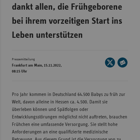
dankt allen, die Frühgeborene
Wür
bei ihrem vorzeitigen Start ins
Bay
Ber
Leben unterstützen
Bre
Ha
Pressemitteilung
Seite
Hes
Frankfurt am Main, 15.11.2022,
auf
Seite
08:15 Uhr
Mec
X
per
Vo
teilen
E-
Nie
Mail
Pro Jahr kommen in Deutschland 64.500 Babys zu früh zur
teilen
Welt, davon alleine in Hessen ca. 4.500. Damit sie
Nor
überleben können und Spätfolgen oder
Wes
Entwicklungsstörungen möglichst nicht auftreten, brauchen
Rhe
Frühchen eine umfassende Versorgung. Sie stellt hohe
Anforderungen an eine qualifizierte medizinische
Saa
Betreuung. Aus diesem Grund ist die Versorgung von zu