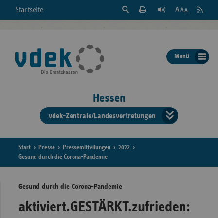
Suche
Seite
RSS
Startseite
Feed
einblenden
Drucken
abonni
Schrift
/
ausblenden
der
Menü
Seite
ändern
Hessen
vdek-Zentrale/Landesvertretungen
Verband
der
Ersatzka
Start
Presse
Pressemitteilungen
2022
Gesund durch die Corona-Pandemie
Gesund durch die Corona-Pandemie
Bun
aktiviert.GESTÄRKT.zufrieden: