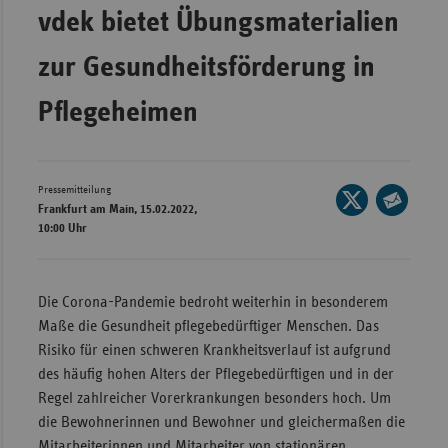
vdek bietet Übungsmaterialien
Wür
zur Gesundheitsförderung in
Bay
Ber
Pflegeheimen
Bre
Ha
Pressemitteilung
Seite
Hes
Frankfurt am Main, 15.02.2022,
auf
Seite
10:00 Uhr
Mec
X
per
Vo
teilen
E-
Nie
Mail
Die Corona-Pandemie bedroht weiterhin in besonderem
teilen
Maße die Gesundheit pflegebedürftiger Menschen. Das
Nor
Risiko für einen schweren Krankheitsverlauf ist aufgrund
Wes
des häufig hohen Alters der Pflegebedürftigen und in der
Rhe
Regel zahlreicher Vorerkrankungen besonders hoch. Um
die Bewohnerinnen und Bewohner und gleichermaßen die
Saa
Mitarbeiterinnen und Mitarbeiter von stationären