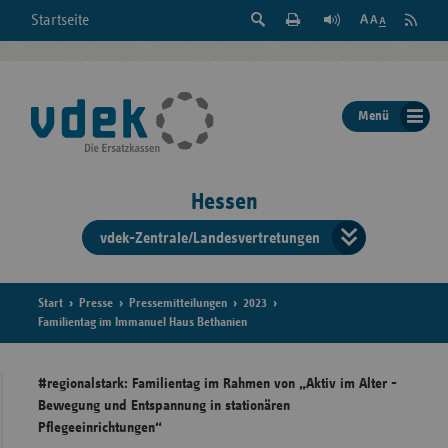
Suche
Seite
RSS
Startseite
Feed
einblenden
Drucken
abonni
Schrift
/
ausblenden
der
Menü
Seite
ändern
Hessen
vdek-Zentrale/Landesvertretungen
Verband
der
Ersatzka
Start
Presse
Pressemitteilungen
2023
Familientag im Immanuel Haus Bethanien
#regionalstark: Familientag im Rahmen von „Aktiv im Alter -
Bun
Bewegung und Entspannung in stationären
Pflegeeinrichtungen“