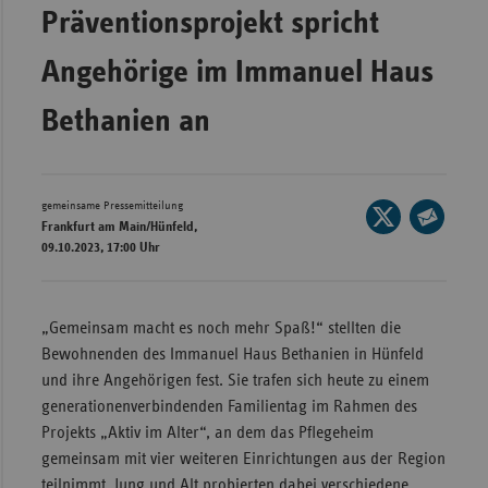
Präventionsprojekt spricht
Wür
Angehörige im Immanuel Haus
Bay
Ber
Bethanien an
Bre
Ha
gemeinsame Pressemitteilung
Seite
Hes
Frankfurt am Main/Hünfeld,
auf
Seite
09.10.2023, 17:00 Uhr
Mec
X
per
Vo
teilen
E-
Nie
Mail
„Gemeinsam macht es noch mehr Spaß!“ stellten die
teilen
Bewohnenden des Immanuel Haus Bethanien in Hünfeld
Nor
und ihre Angehörigen fest. Sie trafen sich heute zu einem
Wes
generationenverbindenden Familientag im Rahmen des
Rhe
Projekts „Aktiv im Alter“, an dem das Pflegeheim
gemeinsam mit vier weiteren Einrichtungen aus der Region
Saa
teilnimmt. Jung und Alt probierten dabei verschiedene