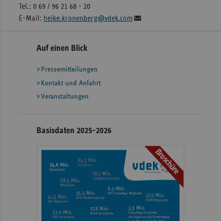
Tel.: 0 69 / 96 21 68 - 20
E-Mail:
heike.kronenberg@vdek.com
Seitennavigation
Seitenleiste
Auf einen Blick
mit
Pressemitteilungen
weiteren
Informationen
Kontakt und Anfahrt
Veranstaltungen
Basisdaten 2025-2026
Broschüre