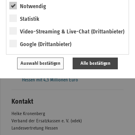
vorbereitet und in der Begleitung unterstützt. Ferner
Notwendig
fördern die Krankenkassen Sachkosten wie z. B.
Statistik
Fahrtkosten und Büromaterial.
Informationen über ambulante Hospizdienste in Hessen
Video-Streaming & Live-Chat (Drittanbieter)
sowie Antworten auf zahlreiche Fragen zu diesem Thema
Google (Drittanbieter)
befinden sich auch auf dem Informationsportal des vdek
unter
www.hospizlotse.de
.
Auswahl bestätigen
Alle bestätigen
Pressemitteilung zum Download
Ersatzkassen unterstützen ambulante Hospizarbeit in
Hessen mit 4,3 Millionen Euro
Kontakt
Heike Kronenberg
Verband der Ersatzkassen e. V. (vdek)
Landesvertretung Hessen