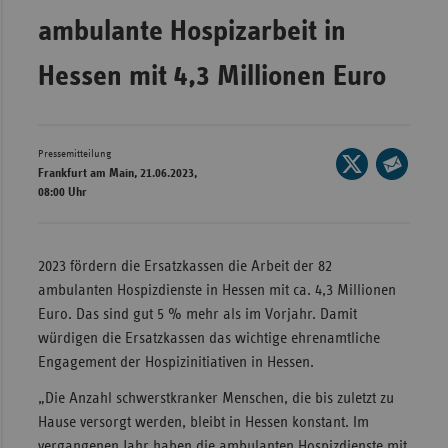
ambulante Hospizarbeit in
Wür
Bay
Hessen mit 4,3 Millionen Euro
Ber
Bre
Pressemitteilung
Seite
Ha
Frankfurt am Main, 21.06.2023,
auf
Seite
08:00 Uhr
Hes
X
per
teilen
Mec
E-
Vo
Mail
2023 fördern die Ersatzkassen die Arbeit der 82
teilen
ambulanten Hospizdienste in Hessen mit ca. 4,3 Millionen
Nie
Euro. Das sind gut 5 % mehr als im Vorjahr. Damit
Nor
würdigen die Ersatzkassen das wichtige ehrenamtliche
Wes
Engagement der Hospizinitiativen in Hessen.
Rhe
„Die Anzahl schwerstkranker Menschen, die bis zuletzt zu
Hause versorgt werden, bleibt in Hessen konstant. Im
Saa
vergangenen Jahr haben die ambulanten Hospizdienste mit