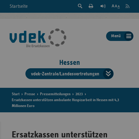
Suche
Seite
RSS
Startseite
Feed
einblenden
Drucken
abonni
Schrift
/
ausblenden
der
Menü
Seite
ändern
Hessen
vdek-Zentrale/Landesvertretungen
Verband
der
Ersatzka
Start
Presse
Pressemitteilungen
2023
Ersatzkassen unterstützen ambulante Hospizarbeit in Hessen mit 4,3
Millionen Euro
Bun
Ersatzkassen unterstützen