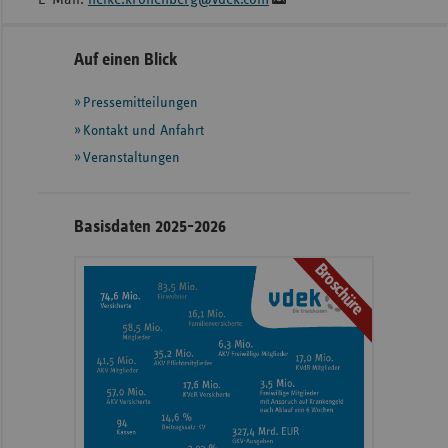
Seitennavigation
Seitenleiste
Auf einen Blick
mit
Pressemitteilungen
weiteren
Informationen
Kontakt und Anfahrt
Veranstaltungen
Basisdaten 2025-2026
Broschüre