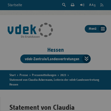
Suche
Seite
RSS
Startseite
Feed
einblenden
Drucken
abonni
Schrift
/
ausblenden
der
Menü
Seite
ändern
Hessen
vdek-Zentrale/Landesvertretungen
Verband
der
Ersatzka
Start
Presse
Pressemitteilungen
2023
Statement von Claudia Ackermann, Leiterin der vdek-Landesvertretung
Hessen
Bun
Statement von Claudia