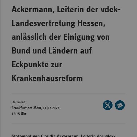
Ackermann, Leiterin der vdek-
Wür
Bay
Landesvertretung Hessen,
Ber
anlässlich der Einigung von
Bre
Bund und Ländern auf
Ha
Hes
Eckpunkte zur
Mec
Krankenhausreform
Vo
Nie
Nor
Statement
Seite
Wes
Frankfurt am Main, 11.07.2023,
auf
Seite
12:15 Uhr
Rhe
X
per
teilen
E-
Saa
Mail
Statement von Claudia Ackermann, Leiterin der vdek-