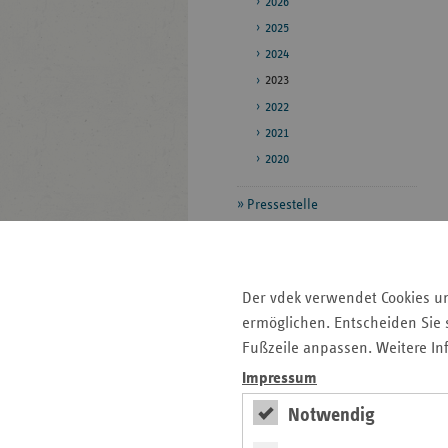
2026
2025
2024
2023
2022
2021
2020
Pressestelle
Bildarchiv
Der vdek verwendet Cookies u
Seitenleiste
Auf einen Blick
ermöglichen. Entscheiden Sie s
mit
Fußzeile anpassen. Weitere In
Pressemitteilungen
weiteren
Impressum
Informationen
Kontakt und Anfahrt
Veranstaltungen
Notwendig