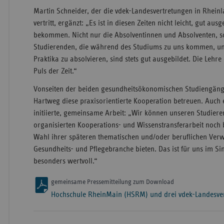
Martin Schneider, der die vdek-Landesvertretungen in Rhei
vertritt, ergänzt: „Es ist in diesen Zeiten nicht leicht, gut aus
bekommen. Nicht nur die Absolventinnen und Absolventen, s
Studierenden, die während des Studiums zu uns kommen, um
Praktika zu absolvieren, sind stets gut ausgebildet. Die Lehr
Puls der Zeit.“
Vonseiten der beiden gesundheitsökonomischen Studiengänge
Hartweg diese praxisorientierte Kooperation betreuen. Auch e
initiierte, gemeinsame Arbeit: „Wir können unseren Studiere
organisierten Kooperations- und Wissenstransferarbeit noch 
Wahl ihrer späteren thematischen und/oder beruflichen Ve
Gesundheits- und Pflegebranche bieten. Das ist für uns im S
besonders wertvoll.“
gemeinsame Pressemitteilung zum Download
Hochschule RheinMain (HSRM) und drei vdek-Landesve