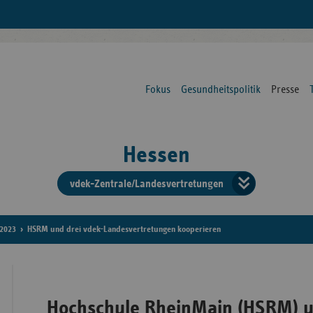
Fokus
Gesundheitspolitik
Presse
Hessen
vdek-Zentrale/Landesvertretungen
Verba
der
2023
HSRM und drei vdek-Landesvertretungen kooperieren
Ersat
Hochschule RheinMain (HSRM) u
Bun