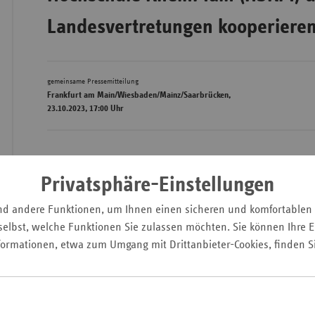
Landesvertretungen kooperiere
Wür
gemeinsame Pressemitteilung
Bay
Frankfurt am Main/Wiesbaden/Mainz/Saarbrücken,
Ber
23.10.2023, 17:00 Uhr
Bre
Ha
Hes
Privatsphäre-Einstellungen
Mec
nd andere Funktionen, um Ihnen einen sicheren und komfortablen
Vo
elbst, welche Funktionen Sie zulassen möchten. Sie können Ihre Ei
Nie
formationen, etwa zum Umgang mit Drittanbieter-Cookies, finden S
Nor
Wes
Die
Hochschule RheinMain (HSRM)
und die Landesvertret
Rhe