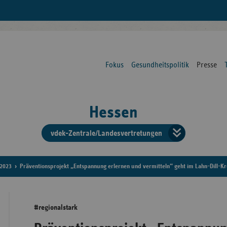
Fokus
Gesundheitspolitik
Presse
Hessen
vdek-Zentrale/Landesvertretungen
Verba
der
2023
Präventionsprojekt „Entspannung erlernen und vermitteln“ geht im Lahn-Dill-Kre
Ersat
#regionalstark
Bun