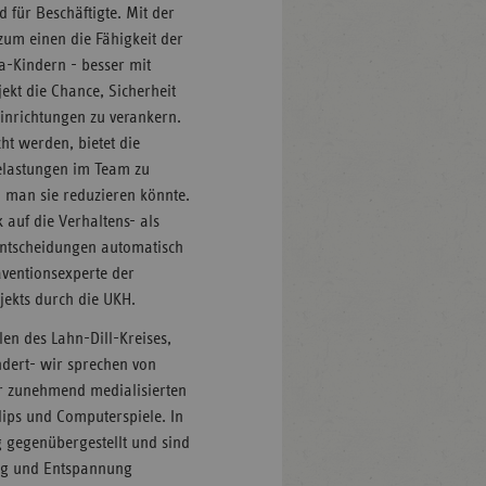
 für Beschäftigte. Mit der
 zum einen die Fähigkeit der
ta-Kindern - besser mit
kt die Chance, Sicherheit
inrichtungen zu verankern.
t werden, bietet die
elastungen im Team zu
 man sie reduzieren könnte.
 auf die Verhaltens- als
Entscheidungen automatisch
äventionsexperte der
jekts durch die UKH.
len des Lahn-Dill-Kreises,
ändert- wir sprechen von
er zunehmend medialisierten
lips und Computerspiele. In
g gegenübergestellt und sind
ung und Entspannung