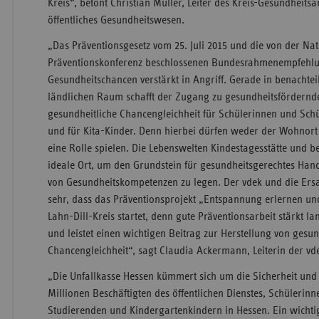
Kreis“, betont Christian Müller, Leiter des Kreis-Gesundheits
öffentliches Gesundheitswesen.
„Das Präventionsgesetz vom 25. Juli 2015 und die von der Na
Präventionskonferenz beschlossenen Bundesrahmenempfehl
Gesundheits­chancen verstärkt in Angriff. Gerade in benachte
ländlichen Raum schafft der Zugang zu gesundheits­förde
gesundheitliche Chancengleichheit für Schülerinnen und Schü
und für Kita-Kinder. Denn hierbei dürfen weder der Wohnort
eine Rolle spielen. Die Lebenswelten Kindestagesstätte und b
ideale Ort, um den Grundstein für gesundheitsgerechtes Han
von Gesundheits­kompetenzen zu legen. Der vdek und die Ers
sehr, dass das Präventions­projekt „Entspannung erlernen un
Lahn-Dill-Kreis startet, denn gute Präventionsarbeit stärkt la
und leistet einen wichtigen Beitrag zur Herstellung von gesun
Chancengleichheit“, sagt Claudia Ackermann, Leiterin der vd
„Die Unfallkasse Hessen kümmert sich um die Sicherheit und
Millionen Beschäftigten des öffentlichen Dienstes, Schülerin
Studierenden und Kindergartenkindern in Hessen. Ein wichti