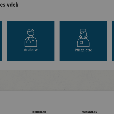
es vdek
Arztlotse
Pflegelotse
BEREICHE
FORMALES