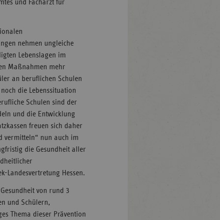
amtes und Facharzt für
tionalen
ungen nehmen ungleiche
iligten Lebenslagen im
rnden Maßnahmen mehr
ler an beruflichen Schulen
 noch die Lebenssituation
erufliche Schulen sind der
deln und die Entwicklung
atzkassen freuen sich daher
d vermitteln“ nun auch im
ngfristig die Gesundheit aller
dheitlicher
ek-Landesvertretung Hessen.
 Gesundheit von rund 3
nen und Schülern,
ges Thema dieser Prävention