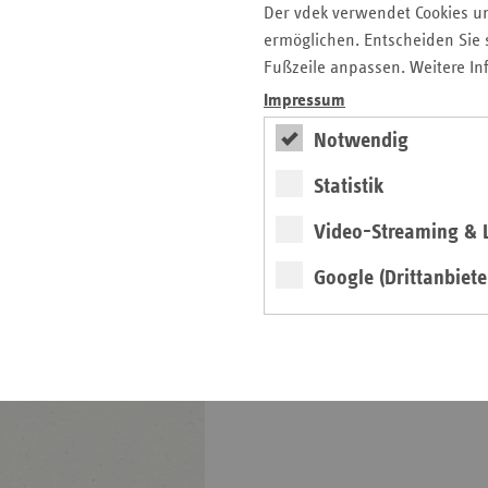
Der vdek verwendet Cookies u
Basisdaten 2025-2026
ermöglichen. Entscheiden Sie s
Fußzeile anpassen. Weitere In
Broschüre
Impressum
Notwendig
Statistik
Video-Streaming & L
weiter
Google (Drittanbiete
Neue Ausgabe erschienen