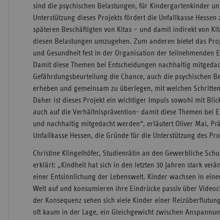
sind die psychischen Belastungen, für Kindergartenkinder und
Unterstützung dieses Projekts fördert die Unfallkasse Hessen
späteren Beschäftigten von Kitas – und damit indirekt von Ki
diesen Belastungen umzugehen. Zum anderen bietet das Proje
und Gesundheit fest in der Organisation der teilnehmenden E
Damit diese Themen bei Entscheidungen nachhaltig mitgedach
Gefährdungsbeurteilung die Chance, auch die psychischen B
erheben und gemeinsam zu überlegen, mit welchen Schritten
Daher ist dieses Projekt ein wichtiger Impuls sowohl mit Blick
auch auf die Verhältnisprävention- damit diese Themen bei 
und nachhaltig mitgedacht werden“, erläutert Oliver Mai, Pr
Unfallkasse Hessen, die Gründe für die Unterstützung des Pro
Christine Klingelhöfer, Studienrätin an den Gewerbliche Schu
erklärt: „Kindheit hat sich in den letzten 30 Jahren stark ver
einer Entsinnlichung der Lebenswelt. Kinder wachsen in ein
Welt auf und konsumieren ihre Eindrücke passiv über Videoc
der Konsequenz sehen sich viele Kinder einer Reizüberflutun
oft kaum in der Lage, ein Gleichgewicht zwischen Anspann