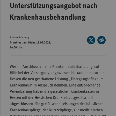
Unterstützungsangebot nach
Wür
Krankenhausbehandlung
Bay
Ber
Bre
Pressemitteilung
Seite
Frankfurt am Main, 19.07.2023,
Ha
auf
Seite
14:00 Uhr
X
Hes
per
teilen
E-
Mec
Mail
Wer im Anschluss an eine Krankenhaus­behandlung auf
Vo
teilen
Hilfe bei der Versorgung angewiesen ist, kann nun auch in
Nie
Hessen die neu geschaffene Leistung „Übergangspflege im
Nor
Krankenhaus“ in Anspruch nehmen. Eine entsprechende
Wes
Vereinbarung haben die gesetzlichen Krankenkassen in
Hessen mit der Hessischen Krankenhausgesellschaft
Rhe
abgeschlossen. Sie greift, wenn Leistungen der häuslichen
Krankenhauspflege, der Kurzzeitpflege, zur medizinischen
Saa