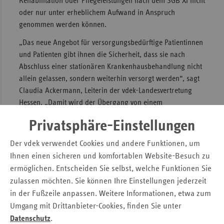
Rehabilitation oder Pflegeleistungen nach dem SGB XI nicht
oder nur unter erheblichem Aufwand in Anspruch
Sac
genommen werden können.
Sac
„Das neue Angebot für versorgungsbedürftige Patientinnen
An
und Patienten gibt ihnen die Sicherheit, dass sie nach
Sch
Abschluss einer stationären Krankenhausbehandlung nicht
Ho
allein gelassen, sondern weiterhin versorgt werden“, sagt
Thü
Claudia Ackermann, Leiterin der vdek-Landesvertretung
Hessen. „Damit wird der Übergang von einem
Krankenhausaufenthalt in Pflege oder Reha für die
Privatsphäre-Einstellungen
Betroffenen deutlich erleichtert.“
Der vdek verwendet Cookies und andere Funktionen, um
Pflege kann bis zu 10 Tage in Anspruch
Ihnen einen sicheren und komfortablen Website-Besuch zu
genommen werden
ermöglichen. Entscheiden Sie selbst, welche Funktionen Sie
zulassen möchten. Sie können Ihre Einstellungen jederzeit
Nach einem Beschluss des Bundestags kommt die
in der Fußzeile anpassen. Weitere Informationen, etwa zum
Übergangspflege im Krankenhaus zum Tragen, wenn
Umgang mit Drittanbieter-Cookies, finden Sie unter
Patientinnen und Patienten mit festgestelltem
Datenschutz
.