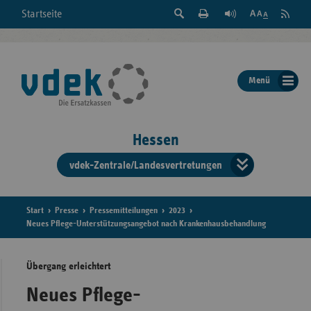
Suche
Seite
RSS
Startseite
Feed
einblenden
Drucken
abonni
Schrift
/
ausblenden
der
Menü
Seite
ändern
Hessen
vdek-Zentrale/Landesvertretungen
Verband
der
Ersatzka
Start
Presse
Pressemitteilungen
2023
Neues Pflege-Unterstützungsangebot nach Krankenhausbehandlung
Übergang erleichtert
Bun
Neues Pflege-