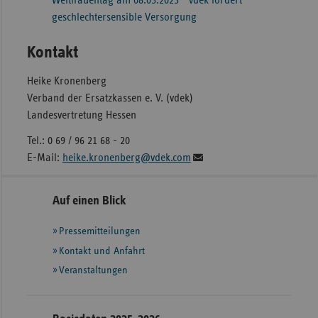
Weltfrauentag am 08.03.2023 - vdek fordert
geschlechtersensible Versorgung
Kontakt
Heike Kronenberg
Verband der Ersatzkassen e. V. (vdek)
Landesvertretung Hessen
Tel.: 0 69 / 96 21 68 - 20
E-Mail:
heike.kronenberg@vdek.com
Seitennavigation
Seitenleiste
Auf einen Blick
mit
Pressemitteilungen
weiteren
Informationen
Kontakt und Anfahrt
Veranstaltungen