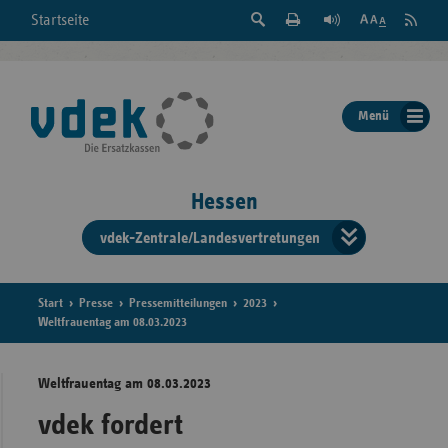
Suche
Seite
RSS
Startseite
Feed
einblenden
Drucken
abonni
Schrift
/
ausblenden
der
Menü
Seite
ändern
Hessen
vdek-Zentrale/Landesvertretungen
Verband
der
Ersatzka
Start
Presse
Pressemitteilungen
2023
Weltfrauentag am 08.03.2023
Weltfrauentag am 08.03.2023
Bun
vdek fordert