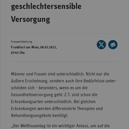
geschlechtersensible
Wür
Versorgung
Bay
Ber
Bre
Pressemitteilung
Seite
Frankfurt am Main, 08.03.2023,
Ha
auf
Seite
07:45 Uhr
X
Hes
per
teilen
E-
Mec
Mail
Männer und Frauen sind unterschiedlich. Nicht nur die
Vo
teilen
äußere Erscheinung, sondern auch ihre Bedürfnisse unter­
Nie
scheiden sich - besonders, wenn es um die
Nor
Gesundheitsversorgung geht: Z.T. sind schon die
Wes
Erkrankungsarten unterschiedlich. Bei gleichen
Erkrankungen werden differenzierte Therapien und
Rhe
Behandlungs­angebote benötigt.
„Der Weltfrauentag ist ein wichtiger Anlass, um auf die
Saa