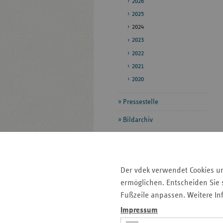
2026
2025
2024
2023
2022
2021
2020
Pressestelle
Bildarchiv
Seitenleiste
Auf einen Blick
mit
Der vdek verwendet Cookies u
Pressemitteilungen
weiteren
ermöglichen. Entscheiden Sie s
Informationen
Kontakt und Anfahrt
Fußzeile anpassen. Weitere In
Veranstaltungen
Impressum