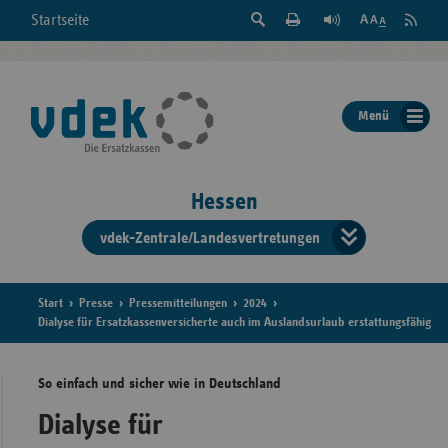
Suche
Seite
RSS
Startseite
Feed
einblenden
Drucken
abonni
Schrift
/
ausblenden
der
Menü
Seite
ändern
Hessen
vdek-Zentrale/Landesvertretungen
Verband
der
Ersatzka
Start
Presse
Pressemitteilungen
2024
Dialyse für Ersatzkassenversicherte auch im Auslandsurlaub erstattungsfähig
So einfach und sicher wie in Deutschland
Bun
Dialyse für