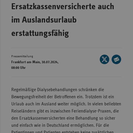
Ersatzkassenversicherte auch
Wür
im Auslandsurlaub
Bay
Ber
erstattungsfähig
Bre
Ha
Pressemitteilung
Seite
Hes
Frankfurt am Main, 30.07.2024,
auf
Seite
08:00 Uhr
Mec
X
per
Vo
teilen
E-
Nie
Mail
Regelmäßige Dialysebehandlungen schränken die
teilen
Bewegungsfreiheit der Betroffenen ein. Trotzdem ist ein
Nor
Urlaub auch im Ausland weiter möglich. In vielen beliebten
Wes
Reiseländern gibt es inzwischen Feriendialyse-Praxen, die
Rhe
den Ersatzkassenversicherten eine Behandlung so sicher
und einfach wie in Deutschland ermöglichen. Für die
Saa
Patientinnen und Patienten entstehen keine zusätzlichen