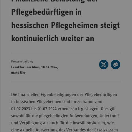
Wür
Pflegebedürftigen in
Bay
hessischen Pflegeheimen steigt
Ber
kontinuierlich weiter an
Bre
Ha
Hes
Pressemitteilung
Seite
Frankfurt am Main, 10.07.2024,
Mec
auf
Seite
08:35 Uhr
Vo
X
per
teilen
Nie
E-
Mail
Die finanziellen Eigenbeteiligungen der Pflege­bedürftigen
Nor
teilen
in hessischen Pflegeheimen sind im Zeitraum vom
Wes
01.07.2023 bis 01.07.2024 erneut stark gestiegen. Dies gilt
Rhe
sowohl für die pflege­bedingten Aufwendungen, Unterkunft
und Verpflegung als auch für die Investitionskosten, wie
eine aktuelle Auswertung des Verbandes der Ersatzkassen
Saa