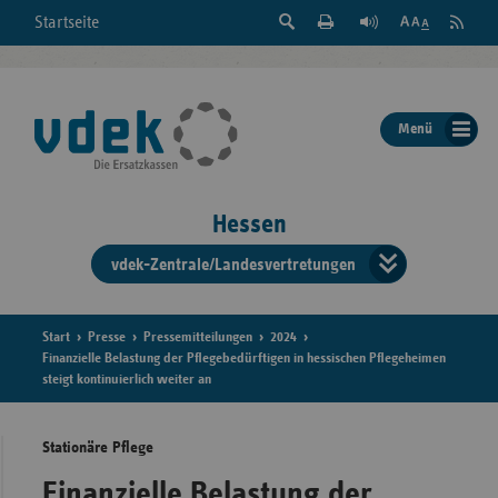
Suche
Seite
RSS
Startseite
Feed
einblenden
Drucken
abonni
Schrift
/
ausblenden
der
Menü
Seite
ändern
Hessen
vdek-Zentrale/Landesvertretungen
Verband
der
Ersatzka
Start
Presse
Pressemitteilungen
2024
Finanzielle Belastung der Pflegebedürftigen in hessischen Pflegeheimen
steigt kontinuierlich weiter an
Bun
Stationäre Pflege
Finanzielle Belastung der