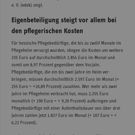
e. V. (vdek) zeigt.
Sac
Sac
Eigenbeteiligung steigt vor allem bei
An
den pflegerischen Kosten
Sch
Für hessische Pflegebedürftige, die bis zu zwölf Monate im
Ho
Pflegeheim versorgt wurden, stiegen die Kosten um weitere
Thü
235 Euro auf durch­schnittlich 2.854 Euro im Monat und
somit um 8,97 Prozent gegenüber dem Vorjahr.
Pflegebedürftige, die ein bis zwei Jahre im Heim ver­
bringen, müssen durchschnittlich 2.597 Euro im Monat (+
255 Euro = +10,89 Prozent) zuzahlen. Wer mehr als zwei
Jahre im Pflegeheim verbracht hat, muss 2.255 Euro
monatlich (+ 190 Euro = + 9,20 Prozent) aufbringen und
Pflegebedürftige mit einer Aufenthalts­dauer von über drei
Jahren zahlen jetzt 1.827 Euro im Monat (+ 107 Euro = +
6,22 Prozent).