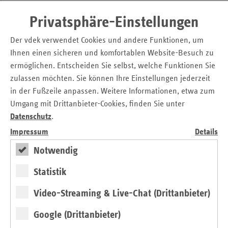
vdek-Landesvertretung Hessen.
Privatsphäre-Einstellungen
In der ersten Projektphase wurde gemeinsam mit in
Frankfurt lebenden Angehörigen von pflegebedürftigen
Der vdek verwendet Cookies und andere Funktionen, um
Kindern ermittelt, welche Strukturen und
Ihnen einen sicheren und komfortablen Website-Besuch zu
gesundheitsfördernden Angebote sie benötigen, um ihre
ermöglichen. Entscheiden Sie selbst, welche Funktionen Sie
eigene Gesundheit zu stabilisieren. In Rahmen der Analyse
zulassen möchten. Sie können Ihre Einstellungen jederzeit
wurde auch überprüft, welche der in Frankfurt bereits
in der Fußzeile anpassen. Weitere Informationen, etwa zum
vorhandenen Unterstützungsangebote von ihnen zusätzlich
Umgang mit Drittanbieter-Cookies, finden Sie unter
genutzt wurden: Gab es bereits vor dem Projektstart
Datenschutz
.
spezielle Angebote für pflegende Angehörige, wie wurden
Impressum
Details
diese angenommen, oder gab es Hinderungsgründe für
eine Teilnahme?
Notwendig
In der zweiten Projektphase wurden speziell für die
Statistik
Zielgruppe konzipierte Angebote zu den Themenfeldern
Bewegung, Ernährung sowie
Video-Streaming & Live-Chat (Drittanbieter)
Stressbewältigungskompetenz und Entspannungsförderung
Google (Drittanbieter)
entwickelt und umgesetzt. Hierbei wurden die Online-
Angebote, wie Yoga, funktionelles Ganzkörpertraining oder