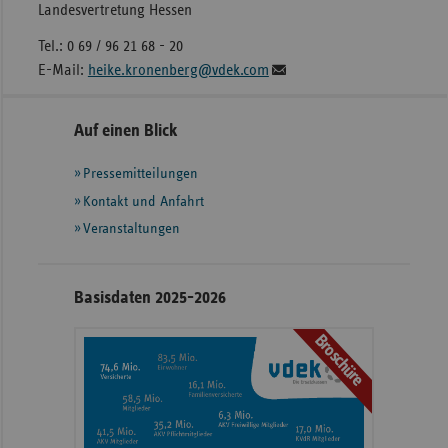
Landesvertretung Hessen
Tel.: 0 69 / 96 21 68 - 20
E-Mail:
heike.kronenberg@vdek.com
Seitennavigation
Seitenleiste
Auf einen Blick
mit
Pressemitteilungen
weiteren
Informationen
Kontakt und Anfahrt
Veranstaltungen
Basisdaten 2025-2026
Broschüre