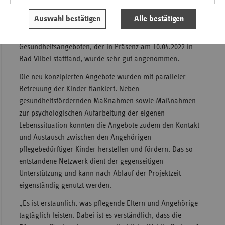
Resilienzstärkung und Stressmanagement im Alltag von
Auswahl bestätigen
Alle bestätigen
den Teilnehmenden favorisiert. Aber auch der
Gesundheitsaktionstag mit seinen vielfältigen
Gesundheitsangeboten, der in Präsenz am 10.04.2022 in
Bad Vilbel stattfand, wurde sehr gut angenommen.
Die neu konzipierten Angebote wurden mit paralleler
Betreuung der Kinder flankiert. Neben
gesundheitsfördernden Maßnahmen sowie Maßnahmen
zur psychologischen Aufarbeitung der eigenen
Lebenssituation konnten die Angebote zudem den Kontakt
und Austausch zwischen den Angehörigen
pflegebedürftiger Kinder herstellen und fördern. Das so
entstandene Netzwerk dient der gegenseitigen
Unterstützung und kann nach Ablauf der Projektzeit
eigenständig genutzt werden.
„Es ist erstaunlich, was pflegende Eltern und Angehörige
tagtäglich leisten. Dabei ist es verständlich, dass die