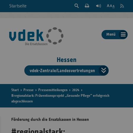
Suche
Seite
RSS
Startseite
Feed
einblenden
Drucken
abonni
Schrift
/
ausblenden
der
Menü
Seite
ändern
Hessen
vdek-Zentrale/Landesvertretungen
Verband
der
Ersatzka
Start
Presse
Pressemitteilungen
2024
#regionalstark: Präventionsprojekt „Gesunde Pflege“ erfolgreich
abgeschlossen
Bun
Förderung durch die Ersatzkassen in Hessen
#regionalstark: