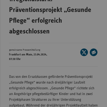
Wür
Präventionsprojekt „Gesunde
Bay
Pflege“ erfolgreich
Ber
abgeschlossen
Bre
Ha
Hes
gemeinsame Pressemitteilung
Seite
Frankfurt am Main, 23.04.2024,
Mec
auf
Seite
07:30 Uhr
Vo
X
per
teilen
Nie
E-
Mail
Das von den Ersatzkassen geförderte Präventionsprojekt
Nor
teilen
„Gesunde Pflege“ wurde nach dreijähriger Laufzeit
Wes
erfolgreich abgeschlossen. „Gesunde Pflege“ richtete sich
Rhe
an Angehörige pflegebedürftiger Kinder und hat in zwei
Projektphasen Strukturen zu ihrer Unterstützung
aufgebaut. Während der dreijährigen Projektlaufzeit haben
Saa