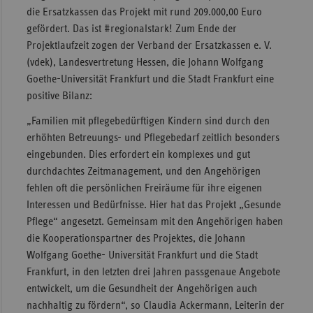
die Ersatzkassen das Projekt mit rund 209.000,00 Euro
Sac
gefördert. Das ist #regionalstark! Zum Ende der
Sac
Projektlaufzeit zogen der Verband der Ersatzkassen e. V.
An
(vdek), Landesvertretung Hessen, die Johann Wolfgang
Goethe-Universität Frankfurt und die Stadt Frankfurt eine
Sch
positive Bilanz:
Ho
„Familien mit pflegebedürftigen Kindern sind durch den
Thü
erhöhten Betreuungs- und Pflegebedarf zeitlich besonders
eingebunden. Dies erfordert ein komplexes und gut
durchdachtes Zeitmanagement, und den Angehörigen
fehlen oft die persönlichen Freiräume für ihre eigenen
Interessen und Bedürfnisse. Hier hat das Projekt „Gesunde
Pflege“ angesetzt. Gemeinsam mit den Angehörigen haben
die Kooperationspartner des Projektes, die Johann
Wolfgang Goethe- Universität Frankfurt und die Stadt
Frankfurt, in den letzten drei Jahren passgenaue Angebote
entwickelt, um die Gesundheit der Angehörigen auch
nachhaltig zu fördern“, so Claudia Ackermann, Leiterin der