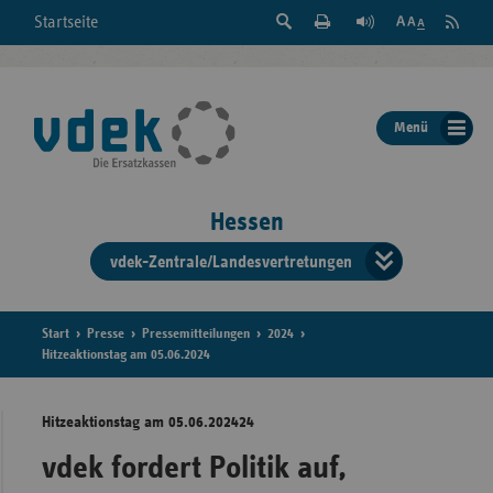
Suche
Seite
RSS
Startseite
Feed
einblenden
Drucken
abonni
Schrift
/
ausblenden
der
Menü
Seite
ändern
Hessen
vdek-Zentrale/Landesvertretungen
Verband
der
Ersatzka
Start
Presse
Pressemitteilungen
2024
Hitzeaktionstag am 05.06.2024
Hitzeaktionstag am 05.06.202424
Bun
vdek fordert Politik auf,