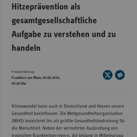
Hitzeprävention als
Wür
gesamtgesellschaftliche
Bay
Ber
Aufgabe zu verstehen und zu
Bre
handeln
Ha
Hes
Mec
Pressemitteilung
Seite
Frankfurt am Main, 05.06.2024,
Vo
auf
Seite
07:30 Uhr
X
Nie
per
teilen
E-
Nor
Mail
Klimawandel kann auch in Deutschland und Hessen unsere
Wes
teilen
Gesundheit beeinflussen. Die Weltgesundheits­organisation
Rhe
(WHO) bezeichnet ihn als größte Gesundheitsbedrohung für
die Menschheit. Neben der vermehrten Ausbreitung von
Saa
tropischen Krankheitserregern, die bislang in Mitteleuropa