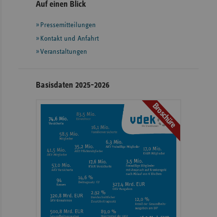
Seitennavigation
Seitenleiste
Auf einen Blick
mit
Pressemitteilungen
weiteren
Informationen
Kontakt und Anfahrt
Veranstaltungen
Basisdaten 2025-2026
Broschüre