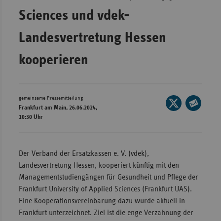
Sciences und vdek-
Wür
Bay
Landesvertretung Hessen
Ber
kooperieren
Bre
Ha
Hes
gemeinsame Pressemitteilung
Seite
Frankfurt am Main, 26.06.2024,
auf
Mec
Seite
10:30 Uhr
X
Vo
per
teilen
E-
Nie
Mail
Der Verband der Ersatzkassen e. V. (vdek),
Nor
teilen
Landesvertretung Hessen, kooperiert künftig mit den
Wes
Managementstudiengängen für Gesundheit und Pflege der
Frankfurt University of Applied Sciences (Frankfurt UAS).
Rhe
Eine Kooperationsvereinbarung dazu wurde aktuell in
Frankfurt unterzeichnet. Ziel ist die enge Verzahnung der
Saa