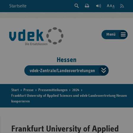
Suche
Seite
RSS
Startseite
Feed
einblenden
Drucken
abonni
Schrift
/
ausblenden
der
Menü
Seite
ändern
Hessen
vdek-Zentrale/Landesvertretungen
Verband
der
Ersatzka
Start
Presse
Pressemitteilungen
2024
Frankfurt University of Applied Sciences und vdek-Landesvertretung Hessen
kooperieren
Bun
Frankfurt University of Applied