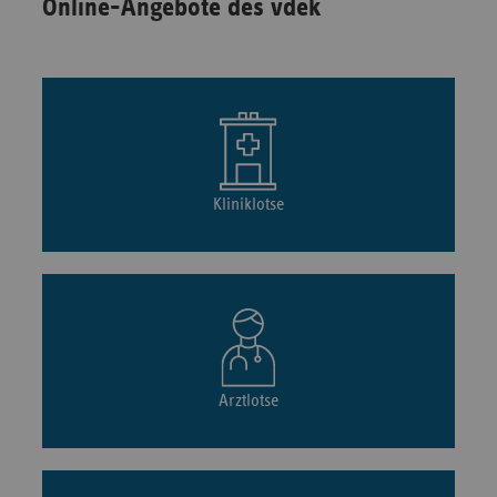
Online-Angebote des vdek
Kliniklotse
Arztlotse