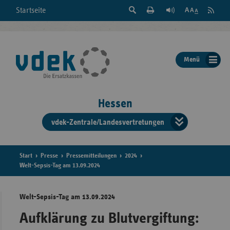
Suche
Seite
RSS
Startseite
Feed
einblenden
Drucken
abonni
Schrift
/
ausblenden
der
Menü
Seite
ändern
Hessen
vdek-Zentrale/Landesvertretungen
Verband
der
Ersatzka
Start
Presse
Pressemitteilungen
2024
Welt-Sepsis-Tag am 13.09.2024
Welt-Sepsis-Tag am 13.09.2024
Bun
Aufklärung zu Blutvergiftung: