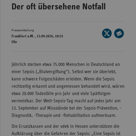
Der oft übersehene Notfall
Wür
Bay
Ber
Pressemitteilung
Seite
Frankfurt a.M. , 13.09.2024, 10:15
auf
Bre
Seite
Uhr
X
per
Ha
teilen
E-
Hes
Mail
Jährlich sterben etwa 75.000 Menschen in Deutschland an
teilen
Mec
einer Sepsis („Blutvergiftung“). Selbst wer sie überlebt,
Vo
kann schwere Folgeschäden erleiden. Wenn die Sepsis
rechtzeitig erkannt und angemessen behandelt wird, wären
Nie
etwa 20.000 Todesfälle pro Jahr und viele Spätfolgen
Nor
vermeidbar. Der Welt-Sepsis-Tag macht auf jedes Jahr am
Wes
13. September auf Missstände bei der Sepsis-Prävention, -
Diagnostik, -Therapie und -Rehabilitation aufmerksam.
Rhe
Die Ersatzkassen und der vdek in Hessen unterstützen die
Aufklärung über die Gefahren der Sepsis: „Eine Sepsis ist
Saa