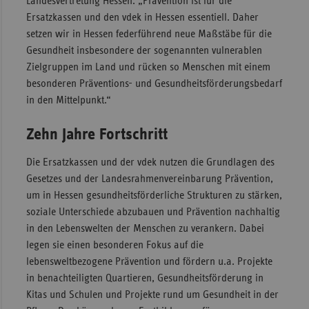
Landesvertretung Hessen: „Prävention ist für die
Ersatzkassen und den vdek in Hessen essentiell. Daher
Sac
setzen wir in Hessen federführend neue Maßstäbe für die
Sac
Gesundheit insbesondere der sogenannten vulnerablen
An
Zielgruppen im Land und rücken so Menschen mit einem
Sch
besonderen Präventions- und Gesundheitsförderungsbedarf
Ho
in den Mittelpunkt.“
Thü
Zehn Jahre Fortschritt
Die Ersatzkassen und der vdek nutzen die Grundlagen des
Gesetzes und der Landesrahmenvereinbarung Prävention,
um in Hessen gesundheitsförderliche Strukturen zu stärken,
soziale Unterschiede abzubauen und Prävention nachhaltig
in den Lebenswelten der Menschen zu verankern. Dabei
legen sie einen besonderen Fokus auf die
lebensweltbezogene Prävention und fördern u.a. Projekte
in benachteiligten Quartieren, Gesundheitsförderung in
Kitas und Schulen und Projekte rund um Gesundheit in der