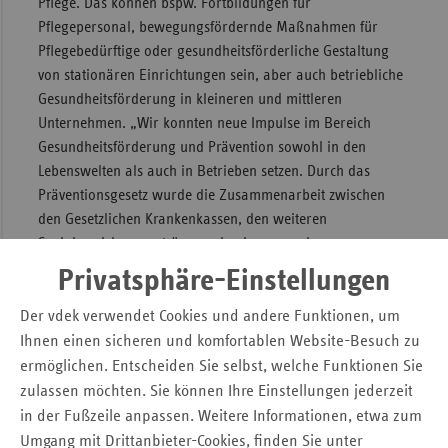
Pflege. Das können bspw. Fortbildungen für
Pflegepersonal, bewegungsfördernde Maßnahmen für
Pflegebedürftige oder gesundheitsförderliche Gestaltung
von stationären Einrichtungen sein, aber auch betriebliche
Gesundheitsförderung in kleineren und mittleren
Unternehmen. „Wir konnten neue Impulse im Bereich
Gesundheitsförderung und Prävention sowohl in den
Lebenswelten als auch in Betrieben setzen. Durch das
Präventionsgesetz wurde die Zusammenarbeit zwischen
den Gesetzlichen Krankenkassen, den weiteren
Sozialversicherungsträgern, den kommunalen
Spitzenverbänden und dem Land deutlich verbessert,“ so
Privatsphäre-Einstellungen
Dr. Kortevoß.
Der vdek verwendet Cookies und andere Funktionen, um
Eigene Dachmarke „Gesunde
Ihnen einen sicheren und komfortablen Website-Besuch zu
ermöglichen. Entscheiden Sie selbst, welche Funktionen Sie
Lebenswelten“
zulassen möchten. Sie können Ihre Einstellungen jederzeit
in der Fußzeile anpassen. Weitere Informationen, etwa zum
Um zu zeigen, wie wichtig den Ersatzkassen und dem vdek
Prävention ist, wurde 2016 die Dachmarke
„Gesunde
Umgang mit Drittanbieter-Cookies, finden Sie unter