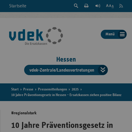
Suche
Seite
RSS
Startseite
Feed
einblenden
Drucken
abonni
Schrift
/
ausblenden
der
Menü
Seite
ändern
Hessen
vdek-Zentrale/Landesvertretungen
Verband
der
Ersatzka
Start
Presse
Pressemitteilungen
2025
10 Jahre Präventionsgesetz in Hessen – Ersatzkassen ziehen positive Bilanz
#regionalstark
Bun
10 Jahre Präventionsgesetz in