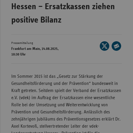
Hessen – Ersatzkassen ziehen
Wür
positive Bilanz
Bay
Ber
Bre
Pressemitteilung
Seite
Frankfurt am Main, 14.08.2025,
Ha
auf
Seite
10:30 Uhr
X
Hes
per
teilen
E-
Mec
Mail
Im Sommer 2015 ist das „Gesetz zur Stärkung der
Vo
teilen
Gesundheitsförderung und der Prävention“ bundesweit in
Nie
Kraft getreten. Seitdem spielt der Verband der Ersatzkassen
Nor
e.V. (vdek) im Auftrag der Ersatzkassen eine wesentliche
Wes
Rolle bei der Umsetzung und Weiterentwicklung von
Prävention und Gesundheitsförderung. Anlässlich des
Rhe
zehnjährigen Jubiläums des Präventionsgesetzes erklärt Dr.
Axel Kortevoß, stellver­tretender Leiter der vdek-
Saa