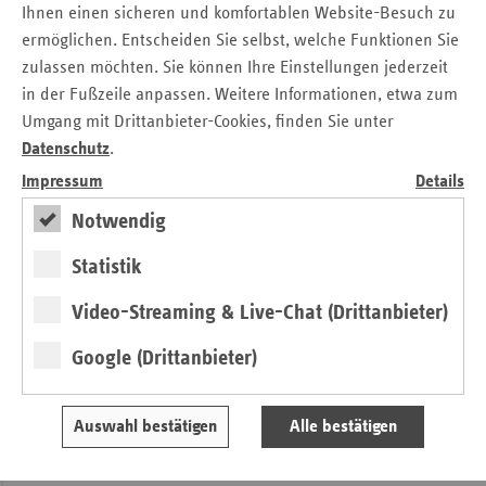
Ihnen einen sicheren und komfortablen Website-Besuch zu
kostenlose Begleitangebote zur Verfügung. Diese helfen
ermöglichen. Entscheiden Sie selbst, welche Funktionen Sie
dabei, bestehende Ideen zu prüfen und fortzusetzen oder
zulassen möchten. Sie können Ihre Einstellungen jederzeit
bieten Inspiration und Impulse, um neue Ansätze zu
in der Fußzeile anpassen. Weitere Informationen, etwa zum
entwickeln.
Umgang mit Drittanbieter-Cookies, finden Sie unter
Innovative und praxistaugliche Ideen werden veröffentlicht
Datenschutz
.
und sollen als Inspiration für andere Unternehmen dienen.
Impressum
Details
Möglich ist Vieles
Notwendig
Gesundheitsförderung gelingt besonders gut, wenn sie sich
Statistik
nahtlos in den Alltag des Unternehmens integrieren lässt –
Video-Streaming & Live-Chat (Drittanbieter)
bei kleinen Unternehmen ist das oft besonders leicht
umsetzbar. Bewegung kann durch Arbeitsplatzanalysen
Google (Drittanbieter)
oder aktive Pausen gefördert, Stress durch
Entspannungskurse oder Workshops zur Work-Life-Balance
abgebaut, Ernährung durch Infomaterial oder Seminare
Auswahl bestätigen
Alle bestätigen
verbessert und die Gemeinschaft durch Teamentwicklung
oder Kommunikationstrainings gestärkt werden. Der