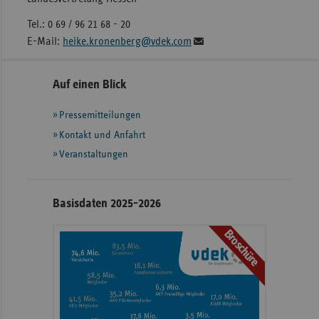
Tel.: 0 69 / 96 21 68 - 20
E-Mail:
heike.kronenberg@vdek.com
Seitennavigation
Seitenleiste
Auf einen Blick
mit
Pressemitteilungen
weiteren
Informationen
Kontakt und Anfahrt
Veranstaltungen
Basisdaten 2025-2026
Broschüre