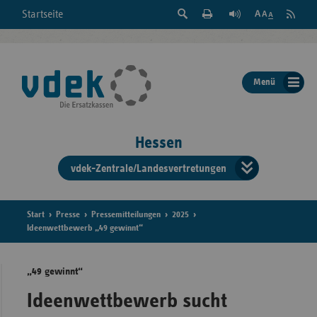
Suche
Seite
RSS
Startseite
Feed
einblenden
Drucken
abonni
Schrift
/
ausblenden
der
Menü
Seite
ändern
Hessen
vdek-Zentrale/Landesvertretungen
Verband
der
Ersatzka
Start
Presse
Pressemitteilungen
2025
Ideenwettbewerb „49 gewinnt“
„49 gewinnt“
Bun
Ideenwettbewerb sucht