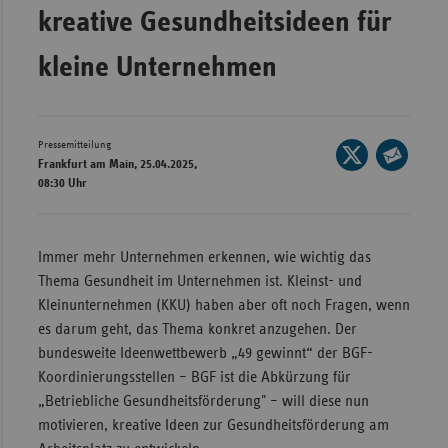
kreative Gesundheitsideen für
Wür
kleine Unternehmen
Bay
Ber
Bre
Pressemitteilung
Seite
Frankfurt am Main, 25.04.2025,
Ha
auf
Seite
08:30 Uhr
X
Hes
per
teilen
E-
Mec
Mail
Immer mehr Unternehmen erkennen, wie wichtig das
Vo
teilen
Thema Gesundheit im Unternehmen ist. Kleinst- und
Nie
Kleinunternehmen (KKU) haben aber oft noch Fragen, wenn
Nor
es darum geht, das Thema konkret anzugehen. Der
Wes
bundesweite Ideenwettbewerb „49 gewinnt“ der BGF-
Koordinierungsstellen – BGF ist die Abkürzung für
Rhe
„Betriebliche Gesundheitsförderung" – will diese nun
motivieren, kreative Ideen zur Gesundheitsförderung am
Saa