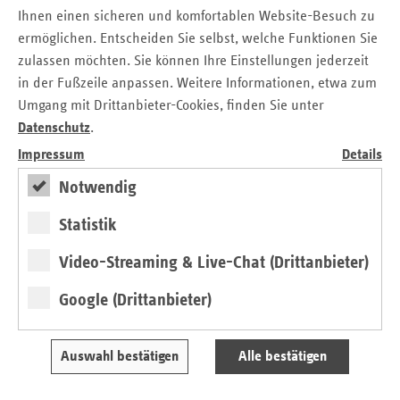
Ihnen einen sicheren und komfortablen Website-Besuch zu
und Länder müssen ihre finanzielle
ermöglichen. Entscheiden Sie selbst, welche Funktionen Sie
Verantwortung übernehmen
zulassen möchten. Sie können Ihre Einstellungen jederzeit
in der Fußzeile anpassen. Weitere Informationen, etwa zum
„Der Staat hat sich in den letzten Jahren immer mehr
Umgang mit Drittanbieter-Cookies, finden Sie unter
seiner finanziellen Verantwortung für die Pflege entzogen.
Datenschutz
.
So wurden zum Beispiel staatliche Finanzhilfen während
Impressum
Details
der Coronapandemie (5,5 Milliarden Euro) von der SPV
übernommen. Außerdem wurde der jährliche
Notwendig
Bundessteuerzuschuss in Höhe von 1 Milliarde Euro, der
Statistik
erst 2022 eingeführt wurde, bereits für die Jahre 2024 bis
2027 wieder ausgesetzt. Die Kosten für die Finanzhilfen
Video-Streaming & Live-Chat (Drittanbieter)
müssen der SPV zurückgezahlt werden, außerdem muss
der Bundeszuschuss wieder aufgenommen und zugleich
Google (Drittanbieter)
dynamisiert werden. Zudem sollte anstelle der
Beitragszahlenden zukünftig der Staat die Kosten für die
Auswahl bestätigen
Alle bestätigen
Renten- und Arbeitslosenversicherungsbeiträge pflegender
Angehöriger (4,5 Milliarden Euro jährlich) übernehmen“,
forderte Ackermann weiter.