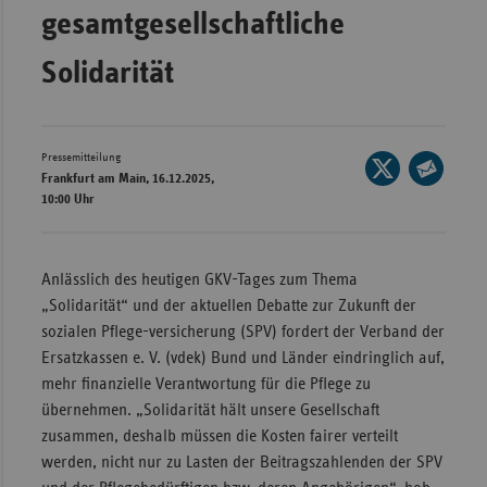
gesamtgesellschaftliche
Wür
Solidarität
Bay
Ber
Bre
Pressemitteilung
Seite
Frankfurt am Main, 16.12.2025,
Ha
auf
Seite
10:00 Uhr
X
Hes
per
teilen
E-
Mec
Mail
Anlässlich des heutigen GKV-Tages zum Thema
Vo
teilen
„Solidarität“ und der aktuellen Debatte zur Zukunft der
Nie
sozialen Pflege-versicherung (SPV) fordert der Verband der
Nor
Ersatzkassen e. V. (vdek) Bund und Länder eindringlich auf,
Wes
mehr finanzielle Verantwortung für die Pflege zu
übernehmen. „Solidarität hält unsere Gesellschaft
Rhe
zusammen, deshalb müssen die Kosten fairer verteilt
werden, nicht nur zu Lasten der Beitragszahlenden der SPV
Saa