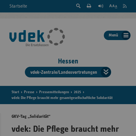
Suche
Seite
RSS
Startseite
Feed
einblenden
Drucken
abonni
Schrift
/
ausblenden
der
Menü
Seite
ändern
Hessen
vdek-Zentrale/Landesvertretungen
Verband
der
Ersatzka
Start
Presse
Pressemitteilungen
2025
vdek: Die Pflege braucht mehr gesamtgesellschaftliche Solidarität
GKV-Tag „Solidarität“
Bun
vdek: Die Pflege braucht mehr