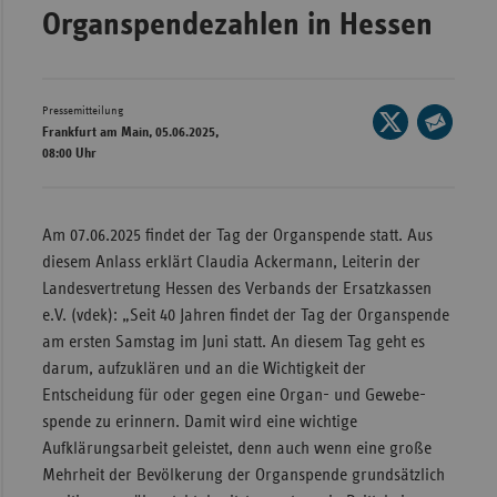
Organspendezahlen in Hessen
Wür
Bay
Ber
Pressemitteilung
Seite
Frankfurt am Main, 05.06.2025,
auf
Bre
Seite
08:00 Uhr
X
per
Ha
teilen
E-
Hes
Mail
Am 07.06.2025 findet der Tag der Organspende statt. Aus
teilen
Mec
diesem Anlass erklärt Claudia Ackermann, Leiterin der
Vo
Landesvertretung Hessen des Verbands der Ersatzkassen
e.V. (vdek): „Seit 40 Jahren findet der Tag der Organspende
Nie
am ersten Samstag im Juni statt. An diesem Tag geht es
Nor
darum, aufzuklären und an die Wichtigkeit der
Wes
Entscheidung für oder gegen eine Organ- und Gewebe­
spende zu erinnern. Damit wird eine wichtige
Rhe
Aufklärungsarbeit geleistet, denn auch wenn eine große
Mehrheit der Bevölkerung der Organspende grundsätzlich
Saa