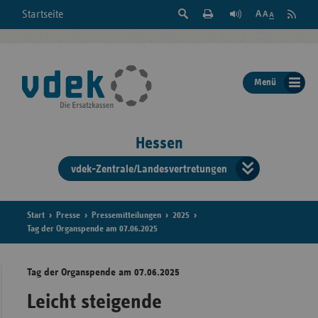
Suche
Seite
RSS
Startseite
Feed
einblenden
Drucken
abonni
Schrift
/
ausblenden
der
Menü
Seite
ändern
Hessen
vdek-Zentrale/Landesvertretungen
Verband
der
Ersatzka
Start
Presse
Pressemitteilungen
2025
Tag der Organspende am 07.06.2025
Tag der Organspende am 07.06.2025
Bun
Leicht steigende