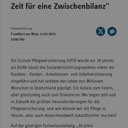
Zeit für eine Zwischenbilanz"
Wür
Bay
Ber
Pressemitteilung
Seite
Frankfurt am Main, 13.03.2025,
auf
Bre
Seite
10:00 Uhr
X
per
Ha
teilen
E-
Hes
Mail
Die Soziale Pflegeversicherung (SPV) wurde vor 30 Jahren
teilen
Mec
als fünfte Säule des Sozialversicherungssystems neben der
Vo
Kranken-, Renten-, Arbeitslosen- und Unfallversicherung
eingeführt und hat seitdem das Leben von Millionen
Nie
Menschen in Deutschland geprägt. Ein Anlass zum Feiern,
Nor
aber gleichzeitig auch zum Diskutieren: Wo liegen jetzt und
Wes
in Zukunft die größten Herausforderungen für die
Pflegeversicherung, und wie können wir die Pflege in
Rhe
Hessen, aber auch deutschlandweit zukunftssicher machen?
Auf der gestrigen Fachveranstaltung
„30 Jahre
Saa