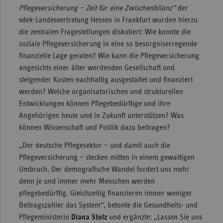
Pflegeversicherung – Zeit für eine Zwischenbilanz“
der
Sac
vdek-Landesvertretung Hessen in Frankfurt wurden hierzu
Sac
die zentralen Fragestellungen diskutiert: Wie konnte die
An
soziale Pflegeversicherung in eine so besorgniserregende
finanzielle Lage geraten? Wie kann die Pflegeversicherung
Sch
angesichts einer älter werdenden Gesellschaft und
Ho
steigender Kosten nachhaltig ausgestaltet und finanziert
Thü
werden? Welche organisatorischen und strukturellen
Entwicklungen können Pflegebedürftige und ihre
Angehörigen heute und in Zukunft unterstützen? Was
können Wissenschaft und Politik dazu beitragen?
„Der deutsche Pflegesektor – und damit auch die
Pflegeversicherung – stecken mitten in einem gewaltigen
Umbruch. Der demografische Wandel fordert uns mehr
denn je und immer mehr Menschen werden
pflegebedürftig. Gleichzeitig finanzieren immer weniger
Beitragszahler das System“, betonte die Gesundheits- und
Pflegeministerin
Diana Stolz
und ergänzte: „Lassen Sie uns