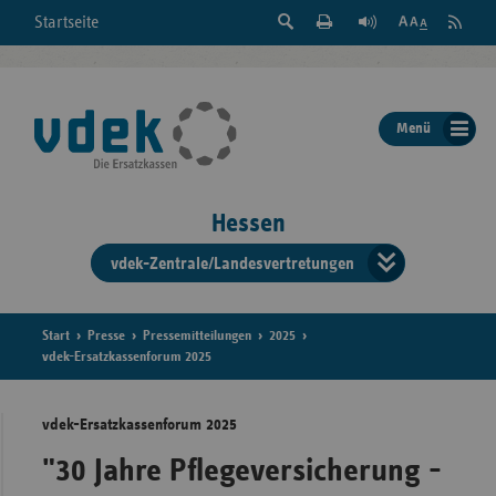
Suche
Seite
RSS
Startseite
Feed
einblenden
Drucken
abonni
Schrift
/
ausblenden
der
Menü
Seite
ändern
Hessen
vdek-Zentrale/Landesvertretungen
Verband
der
Ersatzka
Start
Presse
Pressemitteilungen
2025
vdek-Ersatzkassenforum 2025
vdek-Ersatzkassenforum 2025
Bun
"30 Jahre Pflegeversicherung -