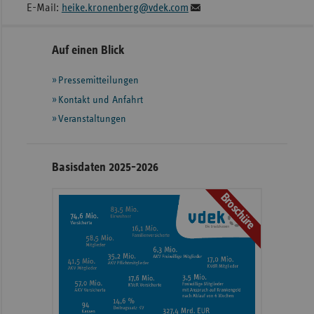
E-Mail:
heike.kronenberg@vdek.com
Seitennavigation
Seitenleiste
Auf einen Blick
mit
Pressemitteilungen
weiteren
Informationen
Kontakt und Anfahrt
Veranstaltungen
Basisdaten 2025-2026
Broschüre