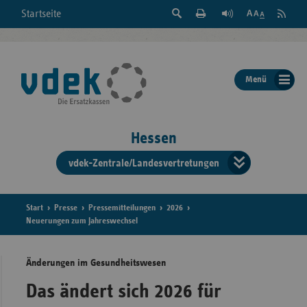
Suche
Seite
RSS
Startseite
Feed
einblenden
Drucken
abonni
Schrift
/
ausblenden
der
Menü
Seite
ändern
Hessen
vdek-Zentrale/Landesvertretungen
Verband
der
Ersatzka
Start
Presse
Pressemitteilungen
2026
Neuerungen zum Jahreswechsel
Änderungen im Gesundheitswesen
Bun
Das ändert sich 2026 für