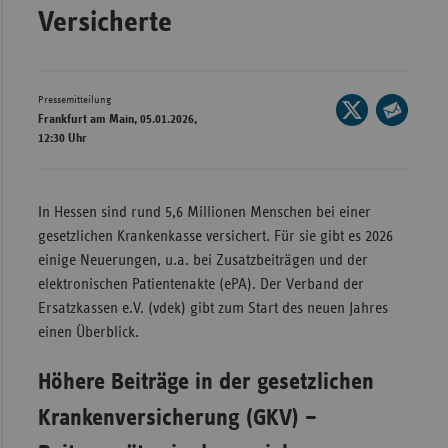
Versicherte
Wür
Bay
Ber
Pressemitteilung
Seite
Frankfurt am Main, 05.01.2026,
auf
Bre
Seite
12:30 Uhr
X
per
Ha
teilen
E-
Hes
Mail
In Hessen sind rund 5,6 Millionen Menschen bei einer
teilen
Mec
gesetzlichen Krankenkasse versichert. Für sie gibt es 2026
Vo
einige Neuerungen, u.a. bei Zusatzbeiträgen und der
elektronischen Patientenakte (ePA). Der Verband der
Nie
Ersatzkassen e.V. (vdek) gibt zum Start des neuen Jahres
Nor
einen Überblick.
Wes
Höhere Beiträge in der gesetzlichen
Rhe
Krankenversicherung (GKV) –
Saa