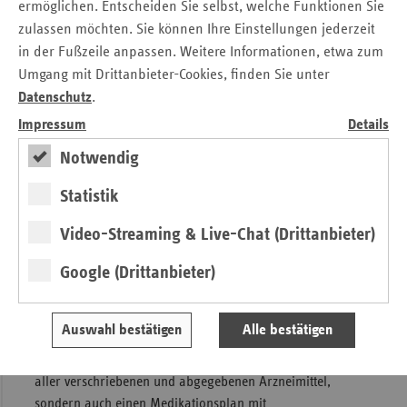
ermöglichen. Entscheiden Sie selbst, welche Funktionen Sie
23 Jahren zusätzlich einen Zuschlag von 0,6 Prozentpunkten
zulassen möchten. Sie können Ihre Einstellungen jederzeit
zahlen müssen.
in der Fußzeile anpassen. Weitere Informationen, etwa zum
Umgang mit Drittanbieter-Cookies, finden Sie unter
Elektronische Patientenakte: Neuer
Datenschutz
.
Medikationsprozess
Impressum
Details
Seit Mitte Januar 2025 verfügen alle Versicherten, die nicht
Notwendig
widersprochen haben, über eine elektronische
Statistik
Patientenakte (ePA). Ihr Nutzen wächst kontinuierlich: Seit
Oktober 2025 sind Ärztinnen und Ärzte, Zahnärztinnen und
Video-Streaming & Live-Chat (Drittanbieter)
Zahnärzte sowie Psychotherapeutinnen und
Psychotherapeuten verpflichtet, medizinische Informationen
Google (Drittanbieter)
in die ePA zu übertragen.
Ab Oktober 2026 wird die bestehende Medikationsliste zu
Auswahl bestätigen
Alle bestätigen
einem umfassenden digitalen Medikationsprozess
ausgebaut. Dieser enthält künftig nicht nur eine Übersicht
aller verschriebenen und abgegebenen Arzneimittel,
sondern auch einen Medikationsplan mit