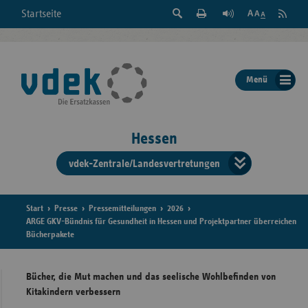
Suche
Seite
RSS
Startseite
Feed
einblenden
Drucken
abonni
Schrift
/
ausblenden
der
Menü
Seite
ändern
Hessen
vdek-Zentrale/Landesvertretungen
Verband
der
Ersatzka
Start
Presse
Pressemitteilungen
2026
ARGE GKV-Bündnis für Gesundheit in Hessen und Projektpartner überreichen
Bücherpakete
Bun
Bücher, die Mut machen und das seelische Wohlbefinden von
Kitakindern verbessern