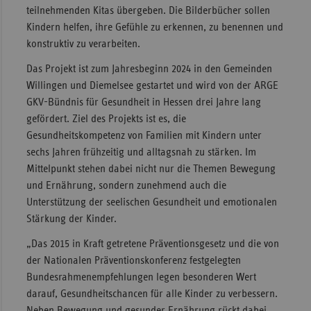
teilnehmenden Kitas übergeben. Die Bilderbücher sollen
Sac
Kindern helfen, ihre Gefühle zu erkennen, zu benennen und
Sac
konstruktiv zu verarbeiten.
An
Das Projekt ist zum Jahresbeginn 2024 in den Gemeinden
Sch
Willingen und Diemelsee gestartet und wird von der ARGE
Ho
GKV-Bündnis für Gesundheit in Hessen drei Jahre lang
gefördert. Ziel des Projekts ist es, die
Thü
Gesundheitskompetenz von Familien mit Kindern unter
sechs Jahren frühzeitig und alltagsnah zu stärken. Im
Mittelpunkt stehen dabei nicht nur die Themen Bewegung
und Ernährung, sondern zunehmend auch die
Unterstützung der seelischen Gesundheit und emotionalen
Stärkung der Kinder.
„Das 2015 in Kraft getretene Präventionsgesetz und die von
der Nationalen Präventionskonferenz festgelegten
Bundesrahmenempfehlungen legen besonderen Wert
darauf, Gesundheitschancen für alle Kinder zu verbessern.
Neben Bewegung und gesunder Ernährung rückt dabei