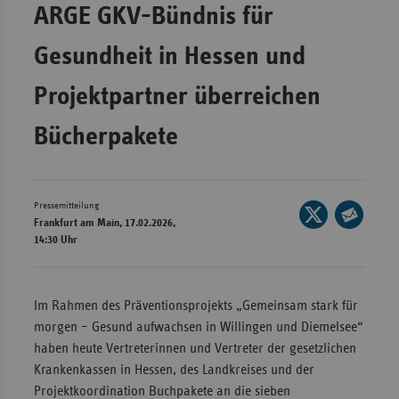
ARGE GKV-Bündnis für
Wür
Gesundheit in Hessen und
Bay
Ber
Projektpartner überreichen
Bre
Bücherpakete
Ha
Hes
Pressemitteilung
Mec
Seite
Frankfurt am Main, 17.02.2026,
Vo
auf
Seite
14:30 Uhr
X
per
Nie
teilen
E-
Nor
Mail
Im Rahmen des Präventionsprojekts „Gemeinsam stark für
Wes
teilen
morgen – Gesund aufwachsen in Willingen und Diemelsee“
Rhe
haben heute Vertreterinnen und Vertreter der gesetzlichen
Krankenkassen in Hessen, des Landkreises und der
Projektkoordination Buchpakete an die sieben
Saa