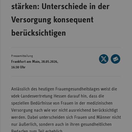
stärken: Unterschiede in der
Wür
Versorgung konsequent
Bay
Ber
berücksichtigen
Bre
Ha
Pressemitteilung
Seite
Hes
Frankfurt am Main, 28.05.2026,
auf
Seite
16:30 Uhr
Mec
X
per
Vo
teilen
E-
Nie
Mail
Anlässlich des heutigen Frauengesundheitstages weist die
teilen
vdek-Landesvertretung Hessen darauf hin, dass die
Nor
speziellen Bedürfnisse von Frauen in der medizinischen
Wes
Versorgung nach wie vor nicht ausreichend berücksichtigt
Rhe
werden. Dabei unterscheiden sich Frauen und Männer nicht
nur äußerlich, sondern auch in ihren gesundheitlichen
Saa
Bedarfen zum Teil erheblich.