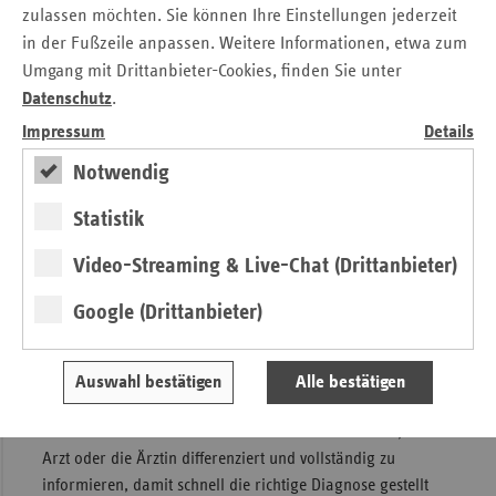
Schweißausbrüche bemerkbar: „Diese Symptome eines
zulassen möchten. Sie können Ihre Einstellungen jederzeit
Herzinfarkts werden bei Frauen oft falsch eingeordnet,
in der Fußzeile anpassen. Weitere Informationen, etwa zum
sodass sich der Beginn einer zielgerichteten Behandlung
Umgang mit Drittanbieter-Cookies, finden Sie unter
verzögert. Zunächst werden vermeintlich andere
Datenschutz
.
Erkrankungen therapiert. Frauen mit einem Herzinfarkt
Impressum
Details
kommen dadurch oftmals später auf die Intensivstation als
Männer, obwohl gerade in Notfällen jede Minute
Notwendig
entscheidend ist!“
Statistik
Aufklärung und Sensibilisierung
Video-Streaming & Live-Chat (Drittanbieter)
weiter stärken
Google (Drittanbieter)
Leider wissen auch zu wenige Frauen selbst, dass gerade
bei schweren Erkrankungen andere Krankheitssymptome
als bei Männern auftreten können und der Körper ggf. auf
Auswahl bestätigen
Alle bestätigen
Medikamente anders reagiert. Der vdek und die
Ersatzkassen raten deshalb ihren Versicherten dazu, den
Arzt oder die Ärztin differenziert und vollständig zu
informieren, damit schnell die richtige Diagnose gestellt