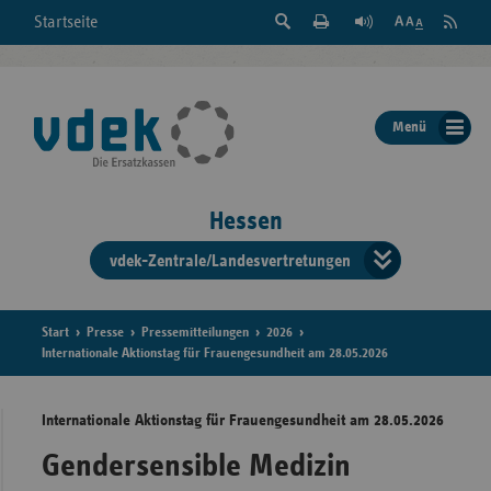
Suche
Seite
RSS
Startseite
Feed
einblenden
Drucken
abonni
Schrift
/
ausblenden
der
Menü
Seite
ändern
Hessen
vdek-Zentrale/Landesvertretungen
Verband
der
Ersatzka
Start
Presse
Pressemitteilungen
2026
Internationale Aktionstag für Frauengesundheit am 28.05.2026
Internationale Aktionstag für Frauengesundheit am 28.05.2026
Bun
Gendersensible Medizin