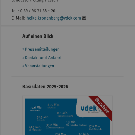
Landesvertretung Hessen
Tel.: 0 69 / 96 21 68 - 20
E-Mail:
heike.kronenberg@vdek.com
Seitennavigation
Seitenleiste
Auf einen Blick
mit
Pressemitteilungen
weiteren
Informationen
Kontakt und Anfahrt
Veranstaltungen
Basisdaten 2025-2026
Broschüre