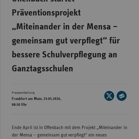
Wür
Präventionsprojekt
Bay
„Miteinander in der Mensa –
Ber
gemeinsam gut verpflegt“ für
Bre
Ha
bessere Schulverpflegung an
Hes
Ganztagsschulen
Mec
Vo
Nie
Pressemitteilung
Seite
Frankfurt am Main, 19.05.2026,
Nor
auf
Seite
08:30 Uhr
Wes
X
per
teilen
E-
Rhe
Mail
Ende April ist in Offenbach mit dem Projekt „Miteinander in
teilen
der Mensa – gemeinsam gut verpflegt“ ein neues
Saa