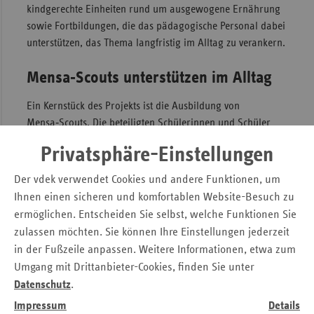
kindgerechte Einheiten rund um ausgewogene Ernährung
sowie Fortbildungen, die das pädagogische Personal dabei
unterstützen, das Thema langfristig im Alltag zu verankern.
Mensa‑Scouts unterstützen im Alltag
Ein Kernstück des Projekts ist die Ausbildung von
Mensa‑Scouts. Die beteiligten Schülerinnen und Schüler
unterstützen Abläufe in der Mensa und bringen ihre
Privatsphäre-Einstellungen
Sichtweise für Verbesserungen im Mensabetrieb aktiv ein.
Ergänzend werden sogenannte Mensakreise eingerichtet,
Der vdek verwendet Cookies und andere Funktionen, um
in denen Vertreterinnen und Vertreter verschiedener
Ihnen einen sicheren und komfortablen Website-Besuch zu
Schulbereiche regelmäßig über Qualität, Organisation und
ermöglichen. Entscheiden Sie selbst, welche Funktionen Sie
Prozessentwicklung beraten.
zulassen möchten. Sie können Ihre Einstellungen jederzeit
in der Fußzeile anpassen. Weitere Informationen, etwa zum
Leitfaden sichert Übertragbarkeit
Umgang mit Drittanbieter-Cookies, finden Sie unter
Datenschutz
.
Um die Ergebnisse auch anderen Schulen über die
Projektlaufzeit hinaus zugänglich zu machen, entsteht ein
Impressum
Details