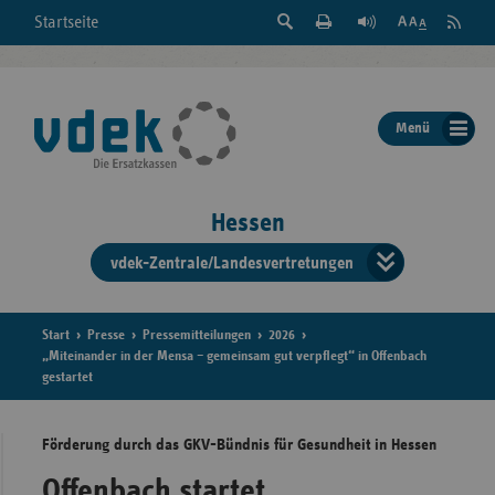
Suche
Seite
RSS
Startseite
Feed
einblenden
Drucken
abonni
Schrift
/
ausblenden
der
Menü
Seite
ändern
Hessen
vdek-Zentrale/Landesvertretungen
Verband
der
Ersatzka
Start
Presse
Pressemitteilungen
2026
„Miteinander in der Mensa – gemeinsam gut verpflegt“ in Offenbach
gestartet
Bun
Förderung durch das GKV-Bündnis für Gesundheit in Hessen
Offenbach startet