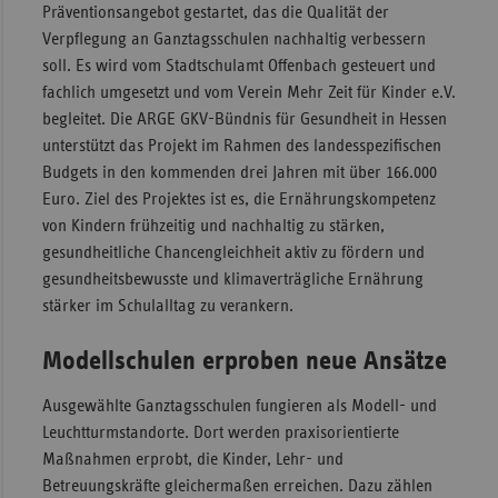
Präventionsangebot gestartet, das die Qualität der
Sac
Verpflegung an Ganztagsschulen nachhaltig verbessern
soll. Es wird vom Stadtschulamt Offenbach gesteuert und
Sac
fachlich umgesetzt und vom Verein Mehr Zeit für Kinder e.V.
An
begleitet. Die ARGE GKV-Bündnis für Gesundheit in Hessen
Sch
unterstützt das Projekt im Rahmen des landesspezifischen
Ho
Budgets in den kommenden drei Jahren mit über 166.000
Thü
Euro. Ziel des Projektes ist es, die Ernährungskompetenz
von Kindern frühzeitig und nachhaltig zu stärken,
gesundheitliche Chancengleichheit aktiv zu fördern und
gesundheitsbewusste und klimaverträgliche Ernährung
stärker im Schulalltag zu verankern.
Modellschulen erproben neue Ansätze
Ausgewählte Ganztagsschulen fungieren als Modell- und
Leuchtturmstandorte. Dort werden praxisorientierte
Maßnahmen erprobt, die Kinder, Lehr- und
Betreuungskräfte gleichermaßen erreichen. Dazu zählen