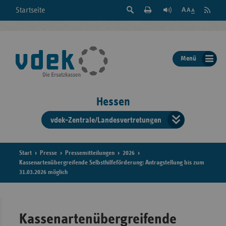
Suche
Seite
RSS
Startseite
Feed
einblenden
Drucken
abonni
Schrift
/
ausblenden
der
Menü
Seite
ändern
Hessen
vdek-Zentrale/Landesvertretungen
Verband
der
Ersatzka
Start
Presse
Pressemitteilungen
2026
Kassenartenübergreifende Selbsthilfeförderung: Antragstellung bis zum
31.03.2026 möglich
Bun
Kassenartenübergreifende