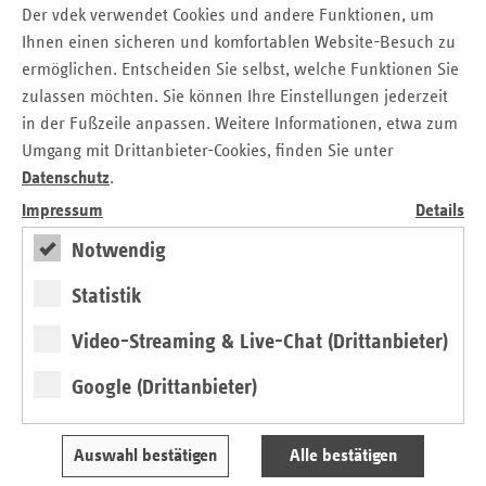
Der vdek verwendet Cookies und andere Funktionen, um
GKV-Selbsthilfeförderung in Hessen
Ihnen einen sicheren und komfortablen Website-Besuch zu
Postfach 1533
ermöglichen. Entscheiden Sie selbst, welche Funktionen Sie
61285 Bad Homburg
zulassen möchten. Sie können Ihre Einstellungen jederzeit
in der Fußzeile anpassen. Weitere Informationen, etwa zum
Für die Wahrung der Antragsfrist gilt der Eingangsstempel
Umgang mit Drittanbieter-Cookies, finden Sie unter
der GKV-Selbsthilfeförderung, nicht der Poststempel. Eine
Datenschutz
.
Antragstellung per E-Mail ist nicht möglich.
Impressum
Details
Selbsthilfe als unverzichtbarer
Notwendig
Bestandteil der
Statistik
Gesundheitsversorgung
Video-Streaming & Live-Chat (Drittanbieter)
Die Bedeutung der Selbsthilfe ist in den vergangenen
Jahren kontinuierlich gewachsen. Selbsthilfegruppen bieten
Google (Drittanbieter)
Betroffenen einen niedrigschwelligen Zugang zu
Unterstützung, Erfahrungswissen und Austausch –
Auswahl bestätigen
Alle bestätigen
ergänzend zur professionellen Versorgung.
„Selbsthilfegruppen ergänzen die Angebote der