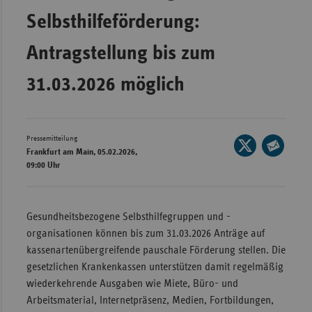
Selbsthilfeförderung:
Wür
Bay
Antragstellung bis zum
Ber
31.03.2026 möglich
Bre
Ha
Hes
Pressemitteilung
Seite
Frankfurt am Main, 05.02.2026,
auf
Mec
Seite
09:00 Uhr
X
Vo
per
teilen
E-
Nie
Mail
Gesundheitsbezogene Selbsthilfegruppen und -
Nor
teilen
organisationen können bis zum 31.03.2026 Anträge auf
Wes
kassenartenübergreifende pauschale Förderung stellen. Die
gesetzlichen Krankenkassen unterstützen damit regelmäßig
Rhe
wiederkehrende Ausgaben wie Miete, Büro- und
Arbeitsmaterial, Internetpräsenz, Medien, Fortbildungen,
Saa