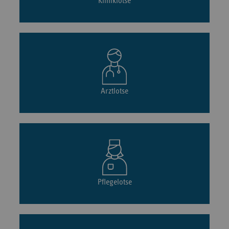
Kliniklotse
Arztlotse
Pflegelotse