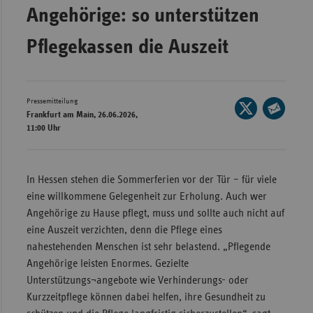
Angehörige: so unterstützen
Wür
Pflegekassen die Auszeit
Bay
Ber
Bre
Pressemitteilung
Seite
Frankfurt am Main, 26.06.2026,
Ha
auf
Seite
11:00 Uhr
X
Hes
per
teilen
E-
Mec
Mail
In Hessen stehen die Sommerferien vor der Tür – für viele
Vo
teilen
eine willkommene Gelegenheit zur Erholung. Auch wer
Nie
Angehörige zu Hause pflegt, muss und sollte auch nicht auf
Nor
eine Auszeit verzichten, denn die Pflege eines
Wes
nahestehenden Menschen ist sehr belastend. „Pflegende
Angehörige leisten Enormes. Gezielte
Rhe
Unterstützungs¬angebote wie Verhinderungs- oder
Kurzzeitpflege können dabei helfen, ihre Gesundheit zu
Saa