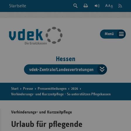
Suche
Seite
RSS
Startseite
Feed
einblenden
Drucken
abonni
Schrift
/
ausblenden
der
Menü
Seite
ändern
Hessen
vdek-Zentrale/Landesvertretungen
Verband
der
Ersatzka
Start
Presse
Pressemitteilungen
2026
Verhinderungs- und Kurzzeitpflege - So unterstützen Pflegekassen
Verhinderungs- und Kurzzeitpflege
Bun
Urlaub für pflegende