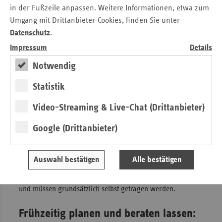
werden kann. Auch hier ist mindestens Pflegegrad 2
in der Fußzeile anpassen. Weitere Informationen, etwa zum
Voraussetzung.
Umgang mit Drittanbieter-Cookies, finden Sie unter
Datenschutz
.
Gemeinsames Budget erleichtert
Impressum
Details
Nutzung
Notwendig
Für beide Leistungen steht ein gemeinsames Jahresbudget
Statistik
von bis zu 3.539 Euro zur Verfügung. Dieses kann flexibel
für Verhinderungs- und Kurzzeitpflege eingesetzt werden.
Video-Streaming & Live-Chat (Drittanbieter)
Damit wurden die bisherigen starren Regelungen
Google (Drittanbieter)
vereinfacht. Während der Inanspruchnahme beider
Leistungen wird das Pflegegeld jeweils bis zu acht Wochen
lang zur Hälfte weitergezahlt. Wichtig zu wissen: Kosten für
Auswahl bestätigen
Alle bestätigen
Unterkunft, Verpflegung und Investitionen in der
Einrichtung werden von der Pflegekasse nicht übernommen
und müssen grundsätzlich selbst getragen werden.
Frühzeitig planen und beraten lassen: