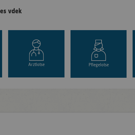
es vdek
Arztlotse
Pflegelotse