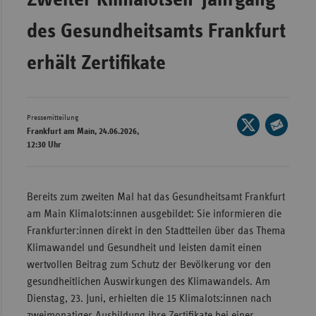
Wür
des Gesundheitsamts Frankfurt
Bay
erhält Zertifikate
Ber
Bre
Ha
Pressemitteilung
Seite
Frankfurt am Main, 24.06.2026,
auf
Hes
Seite
12:30 Uhr
X
per
Mec
teilen
E-
Vo
Mail
Bereits zum zweiten Mal hat das Gesundheitsamt Frankfurt
Nie
teilen
am Main Klimalots:innen ausgebildet: Sie informieren die
Nor
Frankfurter:innen direkt in den Stadtteilen über das Thema
Wes
Klimawandel und Gesundheit und leisten damit einen
wertvollen Beitrag zum Schutz der Bevölkerung vor den
Rhe
gesundheitlichen Auswirkungen des Klimawandels. Am
Dienstag, 23. Juni, erhielten die 15 Klimalots:innen nach
Saa
zweimonatiger Ausbildung ihre Zertifikate bei einer