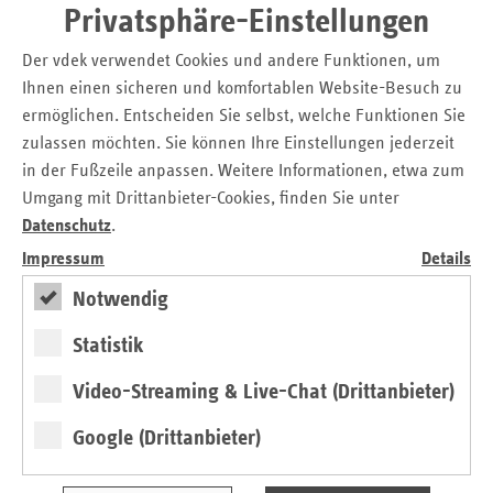
oder Kirchengemeinden.
Privatsphäre-Einstellungen
„Der Klimawandel ist längst auch eine Gesundheitsfrage.
Der vdek verwendet Cookies und andere Funktionen, um
Mit den Klimalots:innen vermitteln wir Wissen und
Ihnen einen sicheren und komfortablen Website-Besuch zu
praktische Tipps, damit die Frankfurter:innen sich besser
ermöglichen. Entscheiden Sie selbst, welche Funktionen Sie
auf steigende Temperaturen und andere Folgen des
zulassen möchten. Sie können Ihre Einstellungen jederzeit
Klimawandels einstellen können. Unser Ziel ist es, die
in der Fußzeile anpassen. Weitere Informationen, etwa zum
Gesundheitskompetenz in allen Bevölkerungsgruppen zu
Umgang mit Drittanbieter-Cookies, finden Sie unter
stärken und insbesondere Menschen zu unterstützen, die
Datenschutz
.
den Auswirkungen von Hitze und anderen Klimarisiken
Impressum
Details
besonders ausgesetzt sind, beispielsweise Vorerkrankte,
Kinder und Ältere“, sagte der Leiter des Frankfurter
Notwendig
Gesundheitsamts Prof. Dr. Peter Tinnemann.
Statistik
„Klimaveränderungen belasten zunehmend die Gesundheit
der Bevölkerung. Umso wichtiger ist es, die
Video-Streaming & Live-Chat (Drittanbieter)
Gesundheitskompetenz in diesem Bereich gezielt zu
stärken. Klimalotsinnen und Klimalotsen leisten hierzu
Google (Drittanbieter)
einen wertvollen Beitrag, indem sie die Menschen direkt,
niedrigschwellig und nachhaltig erreichen und dabei