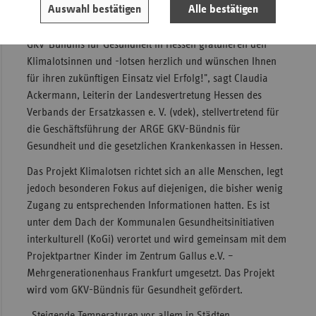
Auswahl bestätigen
Alle bestätigen
unterstützen, gut vor allem mit Hitzeperioden umzugehen.
Die gesetzlichen Krankenkassen in Hessen und die ARGE
GKV-Bündnis für Gesundheit in Hessen gratulieren den
Klimalotsinnen und -lotsen herzlich und wünschen Ihnen
für ihren zukünftigen Einsatz viel Erfolg!", sagt Claudia
Ackermann, Leiterin der Landesvertretung Hessen des
Verbands der Ersatzkassen e. V. (vdek), stellvertretend für
die Geschäftsführung der ARGE GKV-Bündnis für
Gesundheit und die gesetzlichen Krankenkassen in Hessen.
Das Projekt Klimalotsen richtet sich an alle Menschen, legt
jedoch besonderen Fokus auf diejenigen, die bisher wenig
Zugang zu entsprechenden Informationen hatten. Es ist
unter dem Dach der Kommunalen Gesundheitsinitiativen
interkulturell (KoGi) verortet und wird gemeinsam mit dem
Projektpartner Kinder im Zentrum Gallus e.V. –
Mehrgenerationenhaus Frankfurt umgesetzt. Das Projekt
wird vom GKV-Bündnis für Gesundheit gefördert.
„Steigende Temperaturen vor allem in Städten