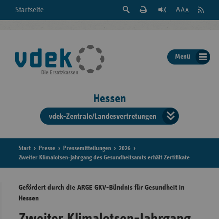
Suche
Seite
RSS
Startseite
Feed
einblenden
Drucken
abonni
Schrift
/
ausblenden
der
Menü
Seite
ändern
Hessen
vdek-Zentrale/Landesvertretungen
Verband
der
Ersatzka
Start
Presse
Pressemitteilungen
2026
Zweiter Klimalotsen-Jahrgang des Gesundheitsamts erhält Zertifikate
Gefördert durch die ARGE GKV-Bündnis für Gesundheit in
Bun
Hessen
Zweiter Klimalotsen-Jahrgang