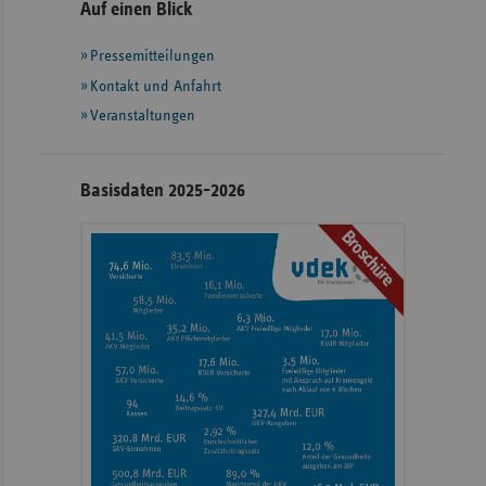
Seitennavigation
Seitenleiste
Auf einen Blick
mit
Pressemitteilungen
weiteren
Informationen
Kontakt und Anfahrt
Veranstaltungen
Basisdaten 2025-2026
Broschüre