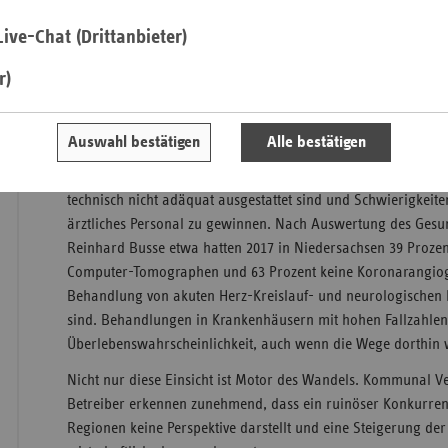
Grundannahmen sind mittlerweile weitgehend Konsens in der
ive-Chat (Drittanbieter)
Diskussion.
Saa
r)
Sac
Viele Standorte ohne notwendige Ausst
Sac
Wie ist die Analyse? Deutschland hat im internationalen Ver
Auswahl bestätigen
Alle bestätigen
An
Krankenhauskapazitäten. Gleichzeitig verteilt sich die Zahl d
Sch
Standorte. Geradezu zwangsläufig folgt daraus, dass viele kl
Ho
technisch nicht adäquat ausgestattet sind und Schwierigkeiten
ärztliches Personal zu gewinnen. Nach Auswertung des Gesun
Thü
Reinhard Busse etwa hatten 2017 in Niedersachsen 39 Proze
Computer-Tomographen und 63 Prozent keine Koronarangiogra
Behandlung von akuten Herz-Kreislauf- und neurologische
sind. Behandlungen in Krankenhäusern mit hohen Fallzahle
Überlebenswahrscheinlichkeit, auch wenn die Wege dorthin w
Nicht nur diese Einsicht ist Motor des Wandels. Kommunal V
Betreiber erkennen zunehmend, dass ein ruinöser Konkurre
Regionen keine Perspektive darstellt und eine Steigerung de