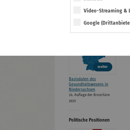
Gesundheitswesen in
Video-Streaming & L
Niedersachsen -
Zahlen, Daten, Fakten
Google (Drittanbiete
2025/2026
weiter
Basisdaten des
Gesundheitswesens in
Niedersachsen
10. Auflage der Broschüre
2025
Politische Positionen