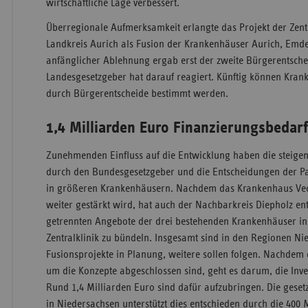
wirtschaftliche Lage verbessert.
Überregionale Aufmerksamkeit erlangte das Projekt der Zentr
Landkreis Aurich als Fusion der Krankenhäuser Aurich, Em
anfänglicher Ablehnung ergab erst der zweite Bürgerentsch
Landesgesetzgeber hat darauf reagiert. Künftig können Kran
durch Bürgerentscheide bestimmt werden.
1,4 Milliarden Euro Finanzierungsbedar
Zunehmenden Einfluss auf die Entwicklung haben die steige
durch den Bundesgesetzgeber und die Entscheidungen der Pa
in größeren Krankenhäusern. Nachdem das Krankenhaus Vec
weiter gestärkt wird, hat auch der Nachbarkreis Diepholz ent
getrennten Angebote der drei bestehenden Krankenhäuser in
Zentralklinik zu bündeln. Insgesamt sind in den Regionen N
Fusionsprojekte in Planung, weitere sollen folgen. Nachdem
um die Konzepte abgeschlossen sind, geht es darum, die Inves
Rund 1,4 Milliarden Euro sind dafür aufzubringen. Die geset
in Niedersachsen unterstützt dies entschieden durch die 400