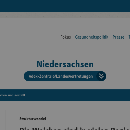
Fokus
Gesundheitspolitik
Presse
Niedersachsen
vdek-Zentrale/Landesvertretungen
Verba
der
chen sind gestellt
Ersat
Strukturwandel
Bun