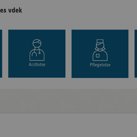
es vdek
Arztlotse
Pflegelotse