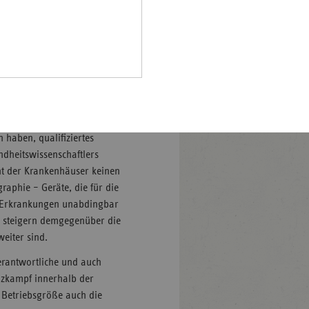
 gesundheitspolitischen
Pfalz
rland
hsen
attung
hsen-
gleich sehr hohe
halt
er Behandlungen auf zu viele
leswig-
einere dieser Standorte
lstein
 haben, qualifiziertes
dheitswissenschaftlers
ringen
nt der Krankenhäuser keinen
phie – Geräte, die für die
n Erkrankungen unabdingbar
n steigern demgegenüber die
eiter sind.
erantwortliche und auch
nzkampf innerhalb der
r Betriebsgröße auch die