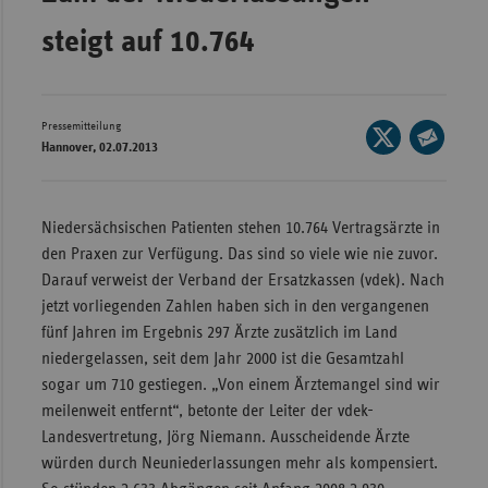
Wür
steigt auf 10.764
Bay
Ber
Pressemitteilung
Seite
Bre
Hannover, 02.07.2013
auf
Seite
Ha
X
per
teilen
Hes
E-
Niedersächsischen Patienten stehen 10.764 Vertragsärzte in
Mail
den Praxen zur Verfügung. Das sind so viele wie nie zuvor.
Mec
teilen
Darauf verweist der Verband der Ersatzkassen (vdek). Nach
Vo
jetzt vorliegenden Zahlen haben sich in den vergangenen
Nie
fünf Jahren im Ergebnis 297 Ärzte zusätzlich im Land
Nor
niedergelassen, seit dem Jahr 2000 ist die Gesamtzahl
Wes
sogar um 710 gestiegen. „Von einem Ärztemangel sind wir
meilenweit entfernt“, betonte der Leiter der vdek-
Rhe
Landesvertretung, Jörg Niemann. Ausscheidende Ärzte
würden durch Neuniederlassungen mehr als kompensiert.
Saa