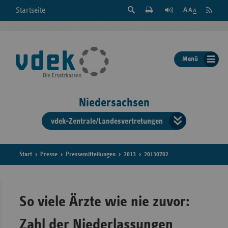
Suche
Seite
RSS
Startseite
Feed
einblenden
Drucken
abonni
Schrift
/
ausblenden
der
Menü
Seite
ändern
Niedersachsen
vdek-Zentrale/Landesvertretungen
Verband
der
Ersatzka
Start
Presse
Pressemitteilungen
2013
20130702
Bun
So viele Ärzte wie nie zuvor:
Zahl der Niederlassungen