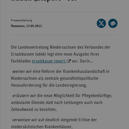
Wür
Bay
Pressemitteilung
Seite
Hannover, 17.09.2013
Ber
auf
Seite
X
per
Bre
teilen
E-
Die Landesvertretung Niedersachsen des Verbandes der
Ha
Mail
Ersatzkassen (vdek) legt eine neue Ausgabe ihres
Hes
teilen
Fachblattes
ersatzkasse report.
vor. Darin…
Mec
werten wir
eine Reform der Krankenhauslandschaft in
Vo
Niedersachsen als zentrale gesundheitspolitische
Nie
Herausforderung für die Landesregierung,
Nor
erläutern wir
die neue Möglichkeit für Pflegebedürftige,
Wes
ambulante Dienste statt nach Leistungen auch nach
Zeitaufwand zu bezahlen,
Rhe
verweisen wir
auf
deutlich steigende Erlöse der
niedersächsischen Krankenhäuser,
Saa