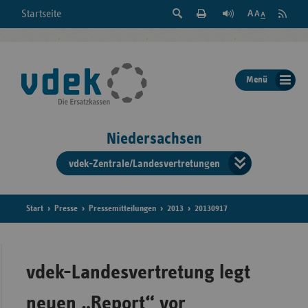
Suche
Seite
RSS
Startseite
Feed
einblenden
Drucken
abonni
Schrift
/
ausblenden
der
Menü
Seite
ändern
Niedersachsen
vdek-Zentrale/Landesvertretungen
Verband
der
Ersatzka
Start
Presse
Pressemitteilungen
2013
20130917
Bun
vdek-Landesvertretung legt
neuen „Report“ vor