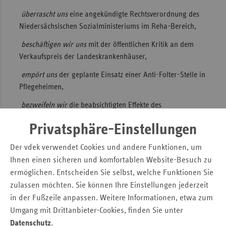
überrascht uns
eine angekündigte Rechtsverordnung des
Sac
Niedersächsischen Sozialministeriums im Reha-Bereich,
Sac
An
beschäftigen wir uns
mit der öffentlichen Kritik an dem
Verkaufspreis der Landeskrankenhäuser,
Sch
Ho
empört uns
der geplante Einsatz einer Anti-Folter-Stelle in
Pflegeheimen,
Thü
bezweifeln wir
die beabsichtigten Effekte des
Präventionsgesetzes,
Privatsphäre-Einstellungen
berichten wir
über den Verzicht der Europäischen Union
auf eine Ausschreibungspflicht im Rettungsdienst.
Der vdek verwendet Cookies und andere Funktionen, um
Ihnen einen sicheren und komfortablen Website-Besuch zu
Pressemitteilung
ermöglichen. Entscheiden Sie selbst, welche Funktionen Sie
zulassen möchten. Sie können Ihre Einstellungen jederzeit
in der Fußzeile anpassen. Weitere Informationen, etwa zum
Kontakt
Umgang mit Drittanbieter-Cookies, finden Sie unter
Verband der Ersatzkassen e. V. (vdek)
Datenschutz
.