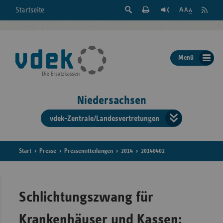
Suche
Seite
RSS
Startseite
Feed
einblenden
Drucken
abonni
Schrift
/
ausblenden
der
Menü
Seite
ändern
Niedersachsen
vdek-Zentrale/Landesvertretungen
Verband
der
Ersatzka
Start
Presse
Pressemitteilungen
2014
20140402
Bun
Schlichtungszwang für
Krankenhäuser und Kassen: