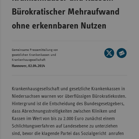
Wür
Bürokratischer Mehraufwand
Bay
ohne erkennbaren Nutzen
Ber
Bre
Gemeinsame Pressemitteilung von
Seite
Ha
gesetzlichen Krankenkassen und
auf
Krankenhausgesellschaft
Seite
Hes
Hannover, 02.04.2014
X
per
Mec
teilen
E-
Vo
Mail
Krankenhausgesellschaft und gesetzliche Krankenkassen in
Nie
teilen
Niedersachsen warnen vor überflüssigen Bürokratiekosten.
Nor
Hintergrund ist die Entscheidung des Bundesgesetzgebers,
Wes
dass Abrechnungsstreitigkeiten zwischen Kliniken und
Kassen im Wert von bis zu 2.000 Euro zunächst einem
Rhe
Schlichtungsverfahren auf Landesebene zu unterziehen
sind, bevor die klagende Partei das Sozialgericht anrufen
Saa