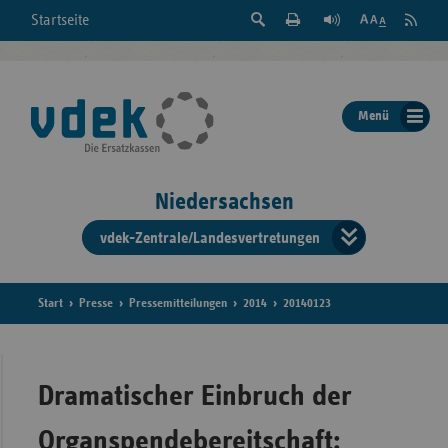
Suche
Seite
RSS
Startseite
Feed
einblenden
Drucken
abonni
Schrift
/
ausblenden
der
Menü
Seite
ändern
Niedersachsen
vdek-Zentrale/Landesvertretungen
Verband
der
Ersatzka
Start
Presse
Pressemitteilungen
2014
20140123
Bun
Dramatischer Einbruch der
Organspendebereitschaft: