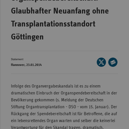
Wür
Glaubhafter Neuanfang ohne
Bay
Transplantationsstandort
Ber
Göttingen
Bre
Ha
Hes
Statement
Seite
Hannover, 23.01.2014
Mec
auf
Seite
Vo
X
per
teilen
E-
Nie
Infolge des Organvergabeskandals ist es zu einem
Mail
dramatischen Einbruch der Organspendebereitschaft in der
Nor
teilen
Bevölkerung gekommen (s. Meldung der Deutschen
Wes
Stiftung Organtransplantation - DSO - vom 15. Januar). Der
Rhe
Rückgang der Spendebereitschaft ist für Betroffene, die auf
ein lebensrettendes Organ warten und selber die keinerlei
Saa
Verantwortung für den Skandal tragen, dramatisch.