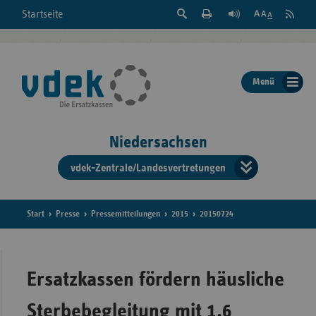
Suche
Seite
RSS
Startseite
Feed
einblenden
Drucken
abonni
Schrift
/
ausblenden
der
Menü
Seite
ändern
Niedersachsen
vdek-Zentrale/Landesvertretungen
Verband
der
Ersatzka
Start
Presse
Pressemitteilungen
2015
20150724
Bun
Ersatzkassen fördern häusliche
Sterbebegleitung mit 1,6