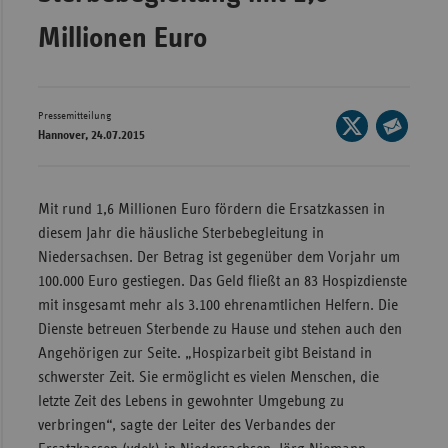
Wür
Millionen Euro
Bay
Ber
Pressemitteilung
Seite
Bre
Hannover, 24.07.2015
auf
Seite
Ha
X
per
teilen
Hes
E-
Mit rund 1,6 Millionen Euro fördern die Ersatzkassen in
Mail
diesem Jahr die häusliche Sterbebegleitung in
Mec
teilen
Niedersachsen. Der Betrag ist gegenüber dem Vorjahr um
Vo
100.000 Euro gestiegen. Das Geld fließt an 83 Hospizdienste
Nie
mit insgesamt mehr als 3.100 ehrenamtlichen Helfern. Die
Nor
Dienste betreuen Sterbende zu Hause und stehen auch den
Wes
Angehörigen zur Seite. „Hospizarbeit gibt Beistand in
schwerster Zeit. Sie ermöglicht es vielen Menschen, die
Rhe
letzte Zeit des Lebens in gewohnter Umgebung zu
verbringen“, sagte der Leiter des Verbandes der
Saa