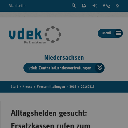
Suche
Seite
RSS
Startseite
Feed
einblenden
Drucken
abonni
Schrift
/
ausblenden
der
Menü
Seite
ändern
Niedersachsen
vdek-Zentrale/Landesvertretungen
Verband
der
Ersatzka
Start
Presse
Pressemitteilungen
2016
20160215
Bun
Alltagshelden gesucht:
Ersatzkassen rufen zum