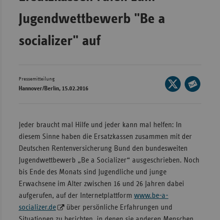
Wür
Jugendwettbewerb "Be a
Bay
socializer" auf
Ber
Bre
Pressemitteilung
Seite
Ha
Hannover/Berlin, 15.02.2016
auf
Seite
Hes
X
per
Mec
teilen
E-
Jeder braucht mal Hilfe und jeder kann mal helfen: In
Vo
Mail
diesem Sinne haben die Ersatzkassen zusammen mit der
Nie
teilen
Deutschen Rentenversicherung Bund den bundesweiten
Jugendwettbewerb „Be a Socializer“ ausgeschrieben. Noch
Nor
bis Ende des Monats sind Jugendliche und junge
Wes
Erwachsene im Alter zwischen 16 und 26 Jahren dabei
Rhe
aufgerufen, auf der Internetplattform
www.be-a-
socializer.de
über persönliche Erfahrungen und
Saa
Situationen zu berichten, in denen sie anderen Menschen