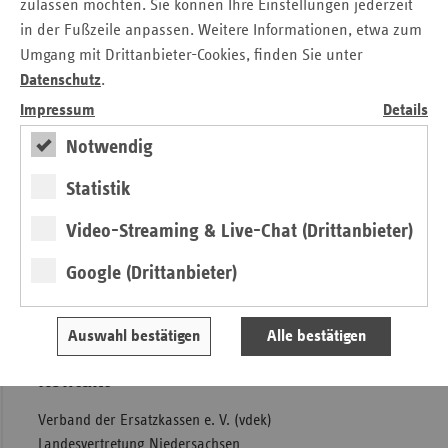
zulassen möchten. Sie können Ihre Einstellungen jederzeit
Wer teilnehmen möchte, kann sein Erlebnis oder seine
in der Fußzeile anpassen. Weitere Informationen, etwa zum
Geschichte auf der Webseite
www.be-a-socializer.de
Umgang mit Drittanbieter-Cookies, finden Sie unter
hochladen und veröffentlichen. Hier finden sich auch
Datenschutz
.
weitere Informationen zum Wettbewerb sowie die
Impressum
Details
Teilnahmebedingungen.
Notwendig
Die Ersatzkassen Techniker Krankenkasse (TK), BARMER
GEK, DAK-Gesundheit, KKH Kaufmännische Krankenkasse,
Statistik
HEK – Hanseatische Krankenkasse und
Handelskrankenkasse (hkk) versichern bundesweit mehr als
Video-Streaming & Live-Chat (Drittanbieter)
26 Millionen Menschen, davon rund 2,7 Millionen in
Niedersachsen. Sie sind damit größte Kassenart.
Google (Drittanbieter)
Pressemitteilung
Auswahl bestätigen
Alle bestätigen
Kontakt
Verband der Ersatzkassen e. V. (vdek)
Landesvertretung Niedersachsen