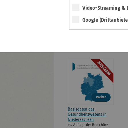
Positionen
Video-Streaming & L
Veröffentlichungen
Google (Drittanbiete
Gesundheitswesen in
Niedersachsen -
Zahlen, Daten, Fakten
2025/2026
weiter
Basisdaten des
Gesundheitswesens in
Niedersachsen
10. Auflage der Broschüre