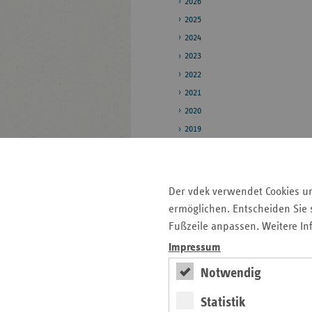
2026
2025
2024
2023
2022
2021
2020
2019
Pressestelle
Bildarchiv
Der vdek verwendet Cookies u
ermöglichen. Entscheiden Sie s
Veröffentlichungen
Fußzeile anpassen. Weitere In
Impressum
Seitenleiste
Auf einen Blick
Notwendig
mit
Pressemitteilungen
weiteren
Statistik
Informationen
Kontakt und Anfahrt