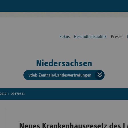
Fokus
Gesundheitspolitik
Presse
Niedersachsen
vdek-Zentrale/Landesvertretungen
Verba
der
2017
20170331
Ersat
Neues Krankenhausgesetz des L
Bun