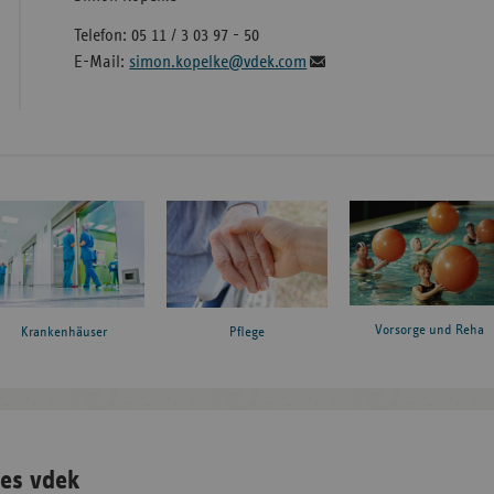
Telefon: 05 11 / 3 03 97 - 50
E-Mail:
simon.kopelke@vdek.com
Vorsorge und Reha
Krankenhäuser
Pflege
es vdek