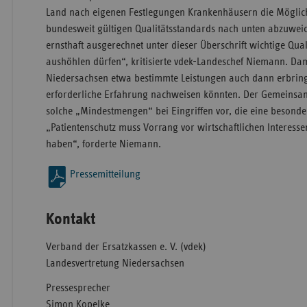
Land nach eigenen Festlegungen Krankenhäusern die Möglich
bundesweit gültigen Qualitätsstandards nach unten abzuweic
ernsthaft ausgerechnet unter dieser Überschrift wichtige Qu
aushöhlen dürfen“, kritisierte vdek-Landeschef Niemann. Da
Niedersachsen etwa bestimmte Leistungen auch dann erbring
erforderliche Erfahrung nachweisen könnten. Der Gemeinsa
solche „Mindestmengen“ bei Eingriffen vor, die eine besonde
„Patientenschutz muss Vorrang vor wirtschaftlichen Interess
haben“, forderte Niemann.
Pressemitteilung
Kontakt
Verband der Ersatzkassen e. V. (vdek)
Landesvertretung Niedersachsen
Pressesprecher
Simon Kopelke