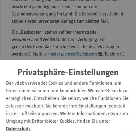
beschreibt grundlegende Trends rund um die
Sac
Gesundheitsversorgung im Land. Die Broschüre erscheint in
Sac
aktualisierter, erweiterter Auflage zum siebten Mal.
An
Die „Basisdaten“ stehen auf der Internetseite
Sch
www.vdek.com/LVen/NDS.html zur Verfügung. Ein
Ho
gedrucktes Exemplar kann kostenfrei beim vdek bezogen
werden: E-Mail:
lv-niedersachsen@vdek.com
, Telefon: 05
Thü
11 / 3 03 97 - 0.
Privatsphäre-Einstellungen
Pressemitteilung
Der vdek verwendet Cookies und andere Funktionen, um
Ihnen einen sicheren und komfortablen Website-Besuch zu
Kontakt
ermöglichen. Entscheiden Sie selbst, welche Funktionen Sie
zulassen möchten. Sie können Ihre Einstellungen jederzeit
Verband der Ersatzkassen e. V. (vdek)
in der Fußzeile anpassen. Weitere Informationen, etwa zum
Landesvertretung Niedersachsen
Umgang mit Drittanbieter-Cookies, finden Sie unter
Pressesprecher
Datenschutz
.
Simon Kopelke