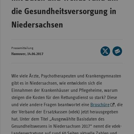
Wür
die Gesundheitsversorgung in
Bay
Niedersachsen
Ber
Bre
Pressemitteilung
Seite
Ha
Hannover, 14.06.2017
auf
Seite
Hes
X
per
Mec
teilen
E-
Wie viele Ärzte, Psychotherapeuten und Krankengymnasten
Vo
Mail
gibt es in Niedersachsen, wie entwickeln sich die
Nie
teilen
Einnahmen der Krankenhäuser und Pflegeheime, warum
steigen die Kosten für den Rettungsdienst so stark? Diese
Nor
und viele andere Fragen beantwortet eine
Broschüre
, die
Wes
der Verband der Ersatzkassen (vdek) jetzt herausgegeben
Rhe
hat. Unter dem Titel „Ausgewählte Basisdaten des
Gesundheitswesens in Niedersachsen 2017“ nennt die vdek-
Saa
Landesvertretung auf rund 60 Seiten aktuelle Zahlen und