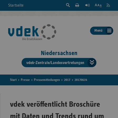
Suche
Seite
RSS
Startseite
Feed
einblenden
Drucken
abonni
Schrift
/
ausblenden
der
Menü
Seite
ändern
Niedersachsen
vdek-Zentrale/Landesvertretungen
Verband
der
Ersatzka
Start
Presse
Pressemitteilungen
2017
20170614
Bun
vdek veröffentlicht Broschüre
mit Daten und Trends rund um