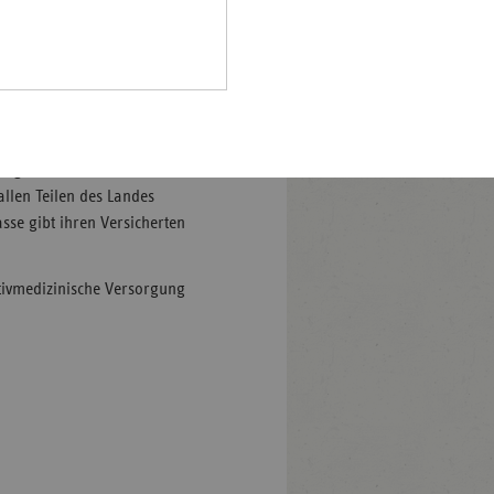
e ambulante Hospizarbeit in
Pfalz
e zuvor.
rland
 3.500 ehrenamtlichen
hsen
reuung als auch
hsen-
halt
zung ambulanter
leswig-
 allen Teilen des Landes
lstein
sse gibt ihren Versicherten
ringen
ativmedizinische Versorgung