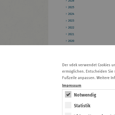
2026
2025
2024
2023
2022
2021
2020
2019
Pressestelle
Der vdek verwendet Cookies u
Bildarchiv
ermöglichen. Entscheiden Sie s
Fußzeile anpassen. Weitere In
Veröffentlichungen
Impressum
Notwendig
Seitenleiste
Auf einen Blick
mit
Statistik
Pressemitteilungen
weiteren
Informationen
Kontakt und Anfahrt