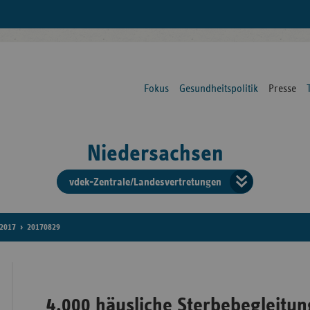
Fokus
Gesundheitspolitik
Presse
Niedersachsen
vdek-Zentrale/Landesvertretungen
Verba
der
2017
20170829
Ersat
4.000 häusliche Sterbebegleitu
Bun