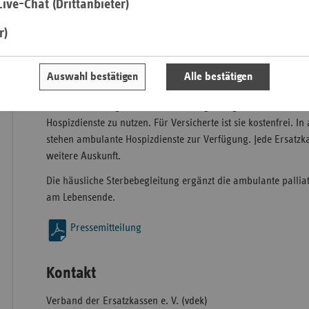
ive-Chat (Drittanbieter)
Niemann. Die Ersatzkassen in Niedersachsen unterstützen di
diesem Jahr mit 2,7 Millionen Euro und damit so stark wie ni
r)
Saa
Das Geld fließt an landesweit 89 Hospizdienste mit mehr als
Sac
Helferinnen und Helfern. Die Kassen fördern sowohl die Bet
Auswahl bestätigen
Alle bestätigen
Sac
Aufwendungen für Fahrten und andere Sachkosten.
An
Der vdek ermutigt Betroffene und Angehörige, die Unterstüt
Sch
Hospizdienste zu nutzen. Für Versicherte ist sie kostenfrei. In
Ho
stehen ambulante Hospizdienste zur Verfügung. Jede Ersatzka
weitere Auskunft.
Thü
Die häusliche Sterbebegleitung ergänzt die ambulante palli
am Lebensende.
Pressemitteilung
Kontakt
Verband der Ersatzkassen e. V. (vdek)