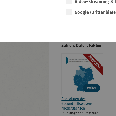
Video-Streaming & L
Positionen
Google (Drittanbiete
Veröffentlichungen
Gesundheitswesen in
Niedersachsen -
Zahlen, Daten, Fakten
2025/2026
weiter
Basisdaten des
Gesundheitswesens in
Niedersachsen
10. Auflage der Broschüre