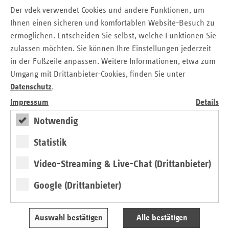
Bau- und Sanierungsmaßnahmen von Krankenhäusern
Der vdek verwendet Cookies und andere Funktionen, um
dauerhaft anheben und dynamisieren.
Ihnen einen sicheren und komfortablen Website-Besuch zu
ermöglichen. Entscheiden Sie selbst, welche Funktionen Sie
Patienten auf dem Land sollten sich auf eine gute
zulassen möchten. Sie können Ihre Einstellungen jederzeit
hausärztliche Versorgung verlassen können. „Trotz eines
in der Fußzeile anpassen. Weitere Informationen, etwa zum
Höchststandes der Zahl von Ärzten wird über zunehmende
Schwierigkeiten diskutiert, in manchen Regionen
Umgang mit Drittanbieter-Cookies, finden Sie unter
Hausarztsitze oder ärztliche Stellen im Krankenhaus zu
Datenschutz
.
besetzen. Wenn für die Versorgung tatsächlich mehr Ärzte
Impressum
Details
als bisher benötigt werden, ist die einzig wirksame
Notwendig
Konsequenz die deutliche Erhöhung der Zahl der
Studienplätze durch das Land“, sagte Niemann. Wegen der
Statistik
langen Studien- und Ausbildungszeiten müssten die
Entscheidungen umgehend getroffen werden, um in
Video-Streaming & Live-Chat (Drittanbieter)
absehbarer Zeit Effekte zu erzielen. Im Studienfach
Humanmedizin kämen fünf Bewerber auf einen
Google (Drittanbieter)
Studienplatz, das Angebot an Studienplätzen sei damit
eindeutig der begrenzende Faktor für das ärztliche
Auswahl bestätigen
Alle bestätigen
Angebot. Ein Teil der Studienplätze müsse verbindlich für