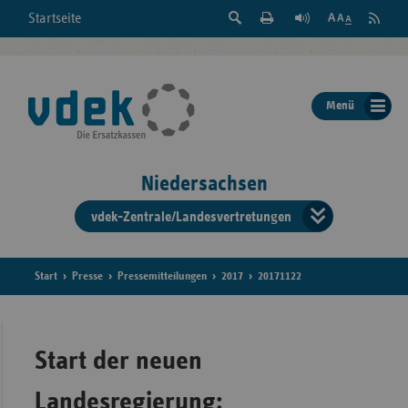
Suche
Seite
RSS
Startseite
Feed
einblenden
Drucken
abonni
Schrift
/
ausblenden
der
Menü
Seite
ändern
Niedersachsen
vdek-Zentrale/Landesvertretungen
Verband
der
Ersatzka
Start
Presse
Pressemitteilungen
2017
20171122
Bun
Start der neuen
Landesregierung: