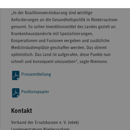
künftige Hausärzte auf dem Land reserviert sein.
„In der Koalitionsvereinbarung sind wichtige
Anforderungen an die Gesundheitspolitik in Niedersachsen
genannt. So sollen Investitionsmittel des Landes gezielt an
Krankenhausstandorte mit Spezialisierungen,
Kooperationen und Fusionen vergeben und zusätzliche
Medizinstudienplätze geschaffen werden. Das stimmt
optimistisch. Das Land ist aufgerufen, diese Punkte nun
schnell und konsequent umzusetzen“, sagte Niemann.
Pressemitteilung
Positionspapier
Kontakt
Verband der Ersatzkassen e. V. (vdek)
Landesvertretung Niedersachsen