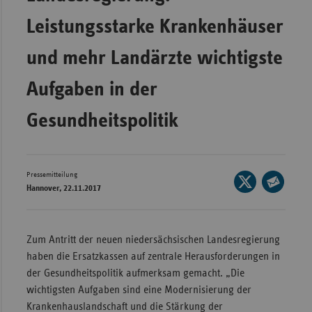
Wür
Leistungsstarke Krankenhäuser
Bay
und mehr Landärzte wichtigste
Ber
Aufgaben in der
Bre
Gesundheitspolitik
Ha
Hes
Mec
Pressemitteilung
Seite
Vo
Hannover, 22.11.2017
auf
Seite
Nie
X
per
Nor
teilen
E-
Zum Antritt der neuen niedersächsischen Landesregierung
Wes
Mail
haben die Ersatzkassen auf zentrale Herausforderungen in
teilen
Rhe
der Gesundheitspolitik aufmerksam gemacht. „Die
wichtigsten Aufgaben sind eine Modernisierung der
Krankenhauslandschaft und die Stärkung der
Saa