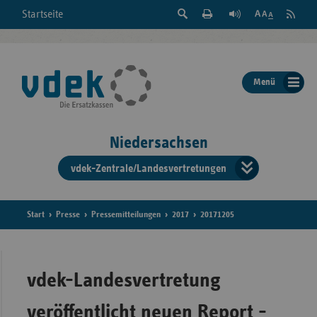
Suche
Seite
RSS
Startseite
Feed
einblenden
Drucken
abonni
Schrift
/
ausblenden
der
Menü
Seite
ändern
Niedersachsen
vdek-Zentrale/Landesvertretungen
Verband
der
Ersatzka
Start
Presse
Pressemitteilungen
2017
20171205
Bun
vdek-Landesvertretung
veröffentlicht neuen Report -