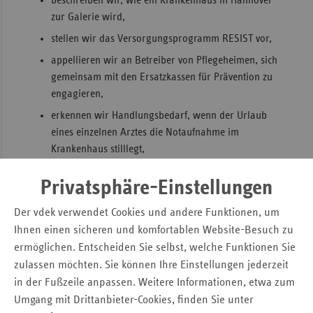
beschreiben wir, wie ein Krankenhaus in Hannover
zur Galerie wird,
Sac
stellen wir das Versorgungsprogramm RESIST vor,
Sac
appellieren wir an Betreiber von Pflegeheimen, sich
An
gemeinsam mit den Ersatzkassen für Prävention zu
Sch
engagieren,
Ho
erkennen wir Handlungsbedarf, wenn der Urlaub
Thü
eines einzelnen Arztes die Notaufnahme im
Krankenhaus stilllegt,
wundern wir uns in der „Gurke des Quartals“ über
Privatsphäre-Einstellungen
einen besonders skurrilen Beitrag zur
Bundestagswahl.
Der vdek verwendet Cookies und andere Funktionen, um
Ihnen einen sicheren und komfortablen Website-Besuch zu
Pressemitteilung
ermöglichen. Entscheiden Sie selbst, welche Funktionen Sie
zulassen möchten. Sie können Ihre Einstellungen jederzeit
Ausgabe Dezember 2017
in der Fußzeile anpassen. Weitere Informationen, etwa zum
Umgang mit Drittanbieter-Cookies, finden Sie unter