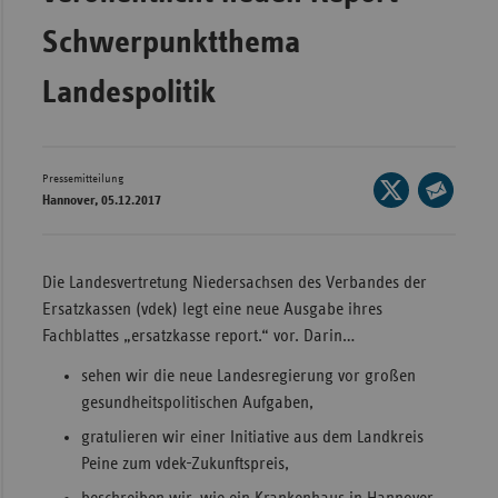
Wür
Schwerpunktthema
Bay
Landespolitik
Ber
Bre
Pressemitteilung
Seite
Ha
Hannover, 05.12.2017
auf
Seite
Hes
X
per
Mec
teilen
E-
Die Landesvertretung Niedersachsen des Verbandes der
Vo
Mail
Ersatzkassen (vdek) legt eine neue Ausgabe ihres
Nie
teilen
Fachblattes „ersatzkasse report.“ vor. Darin…
Nor
sehen wir die neue Landesregierung vor großen
Wes
gesundheitspolitischen Aufgaben,
Rhe
gratulieren wir einer Initiative aus dem Landkreis
Peine zum vdek-Zukunftspreis,
Saa