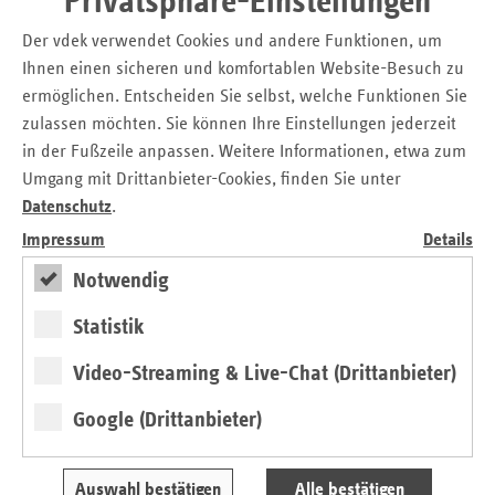
Privatsphäre-Einstellungen
anzugehen, werden auch noch völlig unrealistische
Der vdek verwendet Cookies und andere Funktionen, um
Expansionspläne entwickelt. Leidtragende sind die
Ihnen einen sicheren und komfortablen Website-Besuch zu
Bürgerinnen und Bürger, denen gleichzeitig gewünschte,
ermöglichen. Entscheiden Sie selbst, welche Funktionen Sie
zentrale Angebote wie die Geburtshilfe gestrichen werden“,
sagte er.
zulassen möchten. Sie können Ihre Einstellungen jederzeit
in der Fußzeile anpassen. Weitere Informationen, etwa zum
Würden Standorte wie in Nordenham und Brake
Umgang mit Drittanbieter-Cookies, finden Sie unter
zusammengelegt, könne ein dann größeres Haus mit
Datenschutz
.
zusätzlichen Patientinnen und Patienten auch Leistungen
Impressum
Details
wie die Geburtshilfe in der Region anbieten. Von einer
solchen Modernisierung der Versorgungsstrukturen
Notwendig
würden vor allem die Einwohner ländlich geprägter
Gegenden in Niedersachsen profitieren.
Statistik
Das Niedersächsische Sozialministerium habe in der
Video-Streaming & Live-Chat (Drittanbieter)
vergangenen Wahlperiode mit großem Engagement
Strukturgespräche für eine zukunftsfähige Versorgung in
Google (Drittanbieter)
der Wesermarsch geführt. Eine Weiterentwicklung sei aber
an den Trägeregoismen und Standortinteressen gescheitert
Auswahl bestätigen
Alle bestätigen
und schließlich versandet.