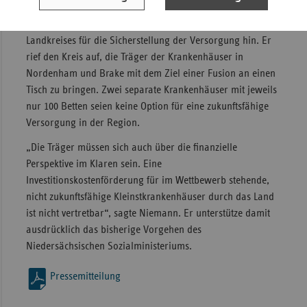
vdek-Landeschef Niemann wies auf die Verantwortung des
Landkreises für die Sicherstellung der Versorgung hin. Er
rief den Kreis auf, die Träger der Krankenhäuser in
Nordenham und Brake mit dem Ziel einer Fusion an einen
Tisch zu bringen. Zwei separate Krankenhäuser mit jeweils
nur 100 Betten seien keine Option für eine zukunftsfähige
Versorgung in der Region.
„Die Träger müssen sich auch über die finanzielle
Perspektive im Klaren sein. Eine
Investitionskostenförderung für im Wettbewerb stehende,
nicht zukunftsfähige Kleinstkrankenhäuser durch das Land
ist nicht vertretbar“, sagte Niemann. Er unterstütze damit
ausdrücklich das bisherige Vorgehen des
Niedersächsischen Sozialministeriums.
Pressemitteilung