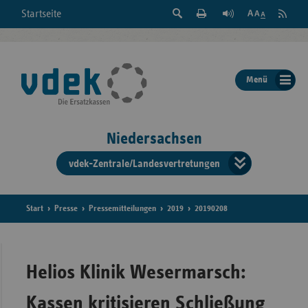
Suche
Seite
RSS
Startseite
Feed
einblenden
Drucken
abonni
Schrift
/
ausblenden
der
Menü
Seite
ändern
Niedersachsen
vdek-Zentrale/Landesvertretungen
Verband
der
Ersatzka
Start
Presse
Pressemitteilungen
2019
20190208
Bun
Helios Klinik Wesermarsch:
Kassen kritisieren Schließung