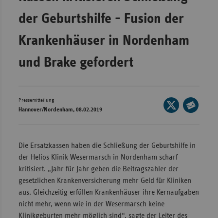
Wür
der Geburtshilfe - Fusion der
Bay
Krankenhäuser in Nordenham
Ber
und Brake gefordert
Bre
Ha
Hes
Pressemitteilung
Seite
Hannover/Nordenham, 08.02.2019
Mec
auf
Seite
Vo
X
per
teilen
E-
Nie
Die Ersatzkassen haben die Schließung der Geburtshilfe in
Mail
der Helios Klinik Wesermarsch in Nordenham scharf
Nor
teilen
kritisiert. „Jahr für Jahr geben die Beitragszahler der
Wes
gesetzlichen Krankenversicherung mehr Geld für Kliniken
Rhe
aus. Gleichzeitig erfüllen Krankenhäuser ihre Kernaufgaben
nicht mehr, wenn wie in der Wesermarsch keine
Saa
Klinikgeburten mehr möglich sind“, sagte der Leiter des