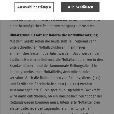
vdek-Landeschef.
Auswahl bestätigen
Alle bestätigen
Niemann ermutigte den Bundesgesetzgeber, sich von der
Kritik nicht beirren zu lassen und die Reform im Interesse
einer bestmöglichen Patientenversorgung umzusetzen.
Hintergrund: Gesetz zur Reform der Notfallversorgung
Mit dem Gesetz sollen die heute zum Teil regional sehr
unterschiedlichen Notfallstrukturen in ein neues,
einheitliches System überführt werden. Dazu werden der
ärztliche Bereitschaftsdienst, die Notfallambulanzen in den
Krankenhäusern und der kommunale Rettungsdienst in
einem gemeinsamen Notfallleitsystem miteinander
verzahnt. Auch die Rufnummern von Rettungsdienst (112)
und ärztlichem Bereitschaftsdienst (116 117) werden
zusammengeführt. Durch speziell ausgebildete Fachkräfte
wird dann entschieden, ob ein Hausbesuch reicht oder der
Rettungswagen kommen muss. Integrierte Notfallzentren
als zentrale, jederzeit zugängliche Einrichtungen an