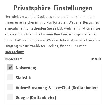
Die Kritik an der Reform sei deshalb inhaltlich völlig
Privatsphäre-Einstellungen
unverständlich. „Bei jeder gesundheitspolitischen
Der vdek verwendet Cookies und andere Funktionen, um
Diskussion wird das hohe Lied der sektorenübergreifenden
Versorgung gesungen. Wenn dann aber konkrete
Ihnen einen sicheren und komfortablen Website-Besuch zu
Vorschläge gemacht werden, die Sektorengrenzen zu
ermöglichen. Entscheiden Sie selbst, welche Funktionen Sie
überwinden, kommen die bekannten Sorgen um die
zulassen möchten. Sie können Ihre Einstellungen jederzeit
eigenen Besitzstände“, kritisierte Niemann. Dabei sei auch
in der Fußzeile anpassen. Weitere Informationen, etwa zum
die Art und Weise der Kritik völlig überzogen. „Niemand
Umgang mit Drittanbieter-Cookies, finden Sie unter
will doch den Rettungsdienst verschlechtern, im Gegenteil.
Datenschutz
.
Wer bei gut nachvollziehbaren Vorschlägen zur
Impressum
Details
Verbesserung der Notfallversorgung von ,einer Frage von
Notwendig
Leben und Tod‘ spricht, betreibt Panikmache“, sagte er.
Die Ansiedlung der geplanten Integrierten Notfallzentren
Statistik
an dafür geeigneten Krankenhäusern sei der richtige Weg,
Video-Streaming & Live-Chat (Drittanbieter)
Sicherheit und Verlässlichkeit zu verbessern. „Wenn sich
Krankenhäuser immer wieder aus der Notfallversorgung
Google (Drittanbieter)
abmelden, ist es nur folgerichtig, dafür Standorte zu
nutzen, die diese Leistung verlässlich anbieten“, sagte der