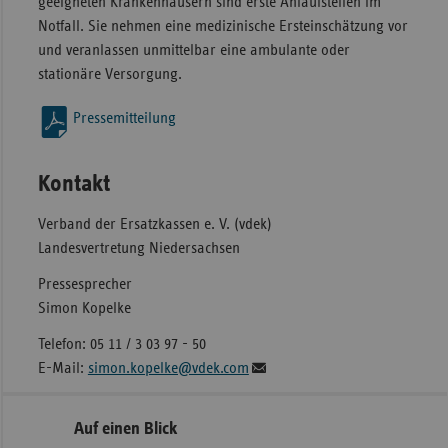
geeigneten Krankenhäusern sind erste Anlaufstellen im
Notfall. Sie nehmen eine medizinische Ersteinschätzung vor
und veranlassen unmittelbar eine ambulante oder
stationäre Versorgung.
Pressemitteilung
Kontakt
Verband der Ersatzkassen e. V. (vdek)
Landesvertretung Niedersachsen
Pressesprecher
Simon Kopelke
Telefon: 05 11 / 3 03 97 - 50
E-Mail:
simon.kopelke@vdek.com
Seitennavigation
Seitenleiste
Auf einen Blick