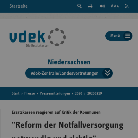
Suche
Seite
RSS
Startseite
Feed
einblenden
Drucken
abonni
Schrift
/
ausblenden
der
Menü
Seite
ändern
Niedersachsen
vdek-Zentrale/Landesvertretungen
Verband
der
Ersatzka
Start
Presse
Pressemitteilungen
2020
20200219
Ersatzkassen reagieren auf Kritik der Kommunen
Bun
"Reform der Notfallversorgung