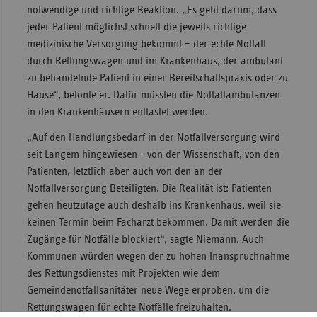
notwendige und richtige Reaktion. „Es geht darum, dass
Sac
jeder Patient möglichst schnell die jeweils richtige
medizinische Versorgung bekommt – der echte Notfall
Sac
durch Rettungswagen und im Krankenhaus, der ambulant
An
zu behandelnde Patient in einer Bereitschaftspraxis oder zu
Sch
Hause“, betonte er. Dafür müssten die Notfallambulanzen
Ho
in den Krankenhäusern entlastet werden.
Thü
„Auf den Handlungsbedarf in der Notfallversorgung wird
seit Langem hingewiesen - von der Wissenschaft, von den
Patienten, letztlich aber auch von den an der
Notfallversorgung Beteiligten. Die Realität ist: Patienten
gehen heutzutage auch deshalb ins Krankenhaus, weil sie
keinen Termin beim Facharzt bekommen. Damit werden die
Zugänge für Notfälle blockiert“, sagte Niemann. Auch
Kommunen würden wegen der zu hohen Inanspruchnahme
des Rettungsdienstes mit Projekten wie dem
Gemeindenotfallsanitäter neue Wege erproben, um die
Rettungswagen für echte Notfälle freizuhalten.