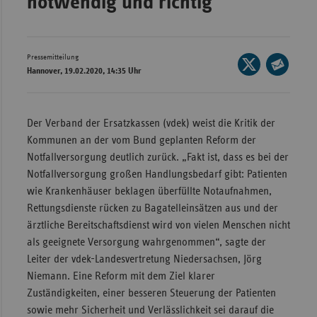
notwendig und richtig"
Wür
Bay
Pressemitteilung
Seite
Ber
Hannover, 19.02.2020, 14:35 Uhr
auf
Seite
Bre
X
per
teilen
E-
Ha
Der Verband der Ersatzkassen (vdek) weist die Kritik der
Mail
Kommunen an der vom Bund geplanten Reform der
Hes
teilen
Notfallversorgung deutlich zurück. „Fakt ist, dass es bei der
Mec
Notfallversorgung großen Handlungsbedarf gibt: Patienten
Vo
wie Krankenhäuser beklagen überfüllte Notaufnahmen,
Nie
Rettungsdienste rücken zu Bagatelleinsätzen aus und der
ärztliche Bereitschaftsdienst wird von vielen Menschen nicht
Nor
als geeignete Versorgung wahrgenommen“, sagte der
Wes
Leiter der vdek-Landesvertretung Niedersachsen, Jörg
Rhe
Niemann. Eine Reform mit dem Ziel klarer
Zuständigkeiten, einer besseren Steuerung der Patienten
sowie mehr Sicherheit und Verlässlichkeit sei darauf die
Saa