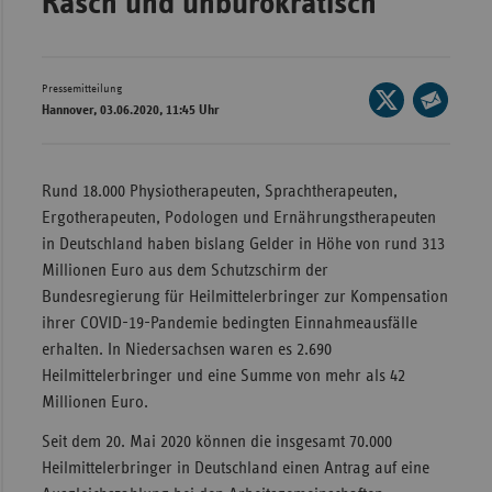
Rasch und unbürokratisch
Wür
Bay
Pressemitteilung
Seite
Ber
Hannover, 03.06.2020, 11:45 Uhr
auf
Seite
Bre
X
per
teilen
E-
Ha
Rund 18.000 Physiotherapeuten, Sprachtherapeuten,
Mail
Ergotherapeuten, Podologen und Ernährungstherapeuten
Hes
teilen
in Deutschland haben bislang Gelder in Höhe von rund 313
Mec
Millionen Euro aus dem Schutzschirm der
Vo
Bundesregierung für Heilmittelerbringer zur Kompensation
Nie
ihrer COVID-19-Pandemie bedingten Einnahmeausfälle
erhalten. In Niedersachsen waren es 2.690
Nor
Heilmittelerbringer und eine Summe von mehr als 42
Wes
Millionen Euro.
Rhe
Seit dem 20. Mai 2020 können die insgesamt 70.000
Heilmittelerbringer in Deutschland einen Antrag auf eine
Saa