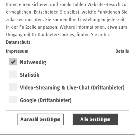
Ihnen einen sicheren und komfortablen Website-Besuch zu
von anderen Fördermaßnahmen geleistet. Die Höhe ist
ermöglichen. Entscheiden Sie selbst, welche Funktionen Sie
unter anderem abhängig vom Zeitpunkt der Zulassung des
zulassen möchten. Sie können Ihre Einstellungen jederzeit
Leistungserbringers:
in der Fußzeile anpassen. Weitere Informationen, etwa zum
Heilmittelerbringer, die bis zum 31. Dezember 2019
Umgang mit Drittanbieter-Cookies, finden Sie unter
zugelassen worden sind, erhalten 40 Prozent der
Datenschutz
.
Vergütung, die der Leistungserbringer im vierten Quartal
Impressum
Details
2019 für Heilmittel gegenüber den Krankenkassen
abgerechnet hat.
Notwendig
Für Leistungserbringer, deren Zulassung in den Zeitraum
Statistik
vom 1. Januar bis 30. April 2020 fällt, beträgt der Zuschuss
4.500 Euro. Bei Zulassung im Mai 2020 3.000 Euro und bei
Video-Streaming & Live-Chat (Drittanbieter)
Zulassung im Juni diesen Jahres 1.500 Euro.
Google (Drittanbieter)
Wie läuft das Antragsverfahren?
Alle Infos zur Antragstellung sind auf dem zentralen
Auswahl bestätigen
Alle bestätigen
Internetportal der ARGEn
www.zulassung-heilmittel.de
abrufbar. Die Beantragung der Ausgleichszahlung ist nur