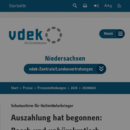
Suche
Seite
RSS
Startseite
Feed
einblenden
Drucken
abonni
Schrift
/
ausblenden
der
Menü
Seite
ändern
Niedersachsen
vdek-Zentrale/Landesvertretungen
Verband
der
Ersatzka
Start
Presse
Pressemitteilungen
2020
20200603
Schutzschirm für Heilmittelerbringer
Bun
Auszahlung hat begonnen: