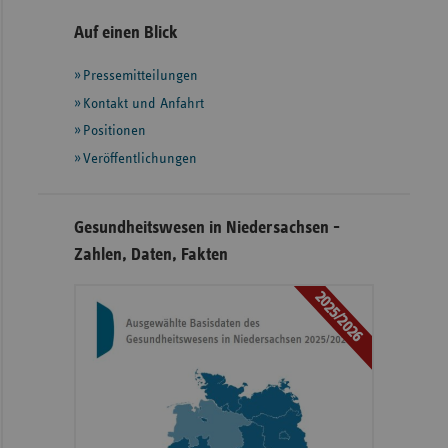
Seitennavigation
Seitenleiste
Auf einen Blick
mit
Pressemitteilungen
weiteren
Informationen
Kontakt und Anfahrt
Positionen
Veröffentlichungen
Gesundheitswesen in Niedersachsen -
Zahlen, Daten, Fakten
2025/2026