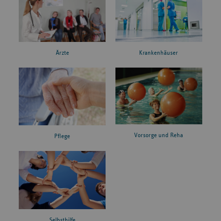
Ärzte
Krankenhäuser
Vorsorge und Reha
Pflege
Selbsthilfe