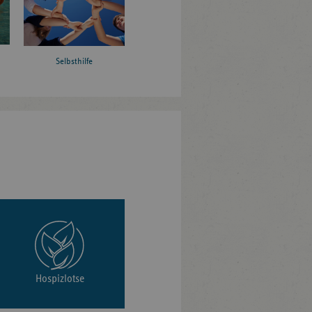
Selbsthilfe
Hospizlotse