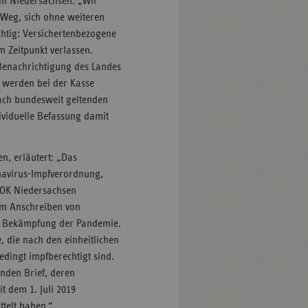
 in Niedersachsen: „Wir
 Weg, sich ohne weiteren
htig: Versichertenbezogene
 Zeitpunkt verlassen.
Benachrichtigung des Landes
 werden bei der Kasse
nach bundesweit geltenden
ividuelle Befassung damit
n, erläutert: „Das
navirus-Impfverordnung,
AOK Niedersachsen
im Anschreiben von
zur Bekämpfung der Pandemie.
 die nach den einheitlichen
ingt impfberechtigt sind.
enden Brief, deren
t dem 1. Juli 2019
ttelt haben.“