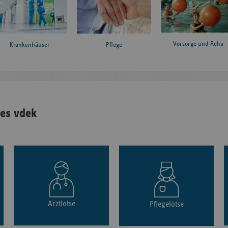
Vorsorge und Reha
Krankenhäuser
Pflege
es vdek
Arztlotse
Pflegelotse