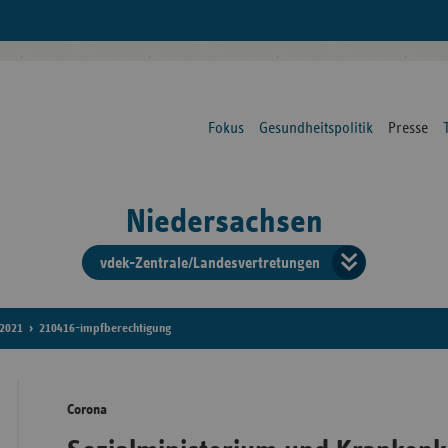
Fokus
Gesundheitspolitik
Presse
Niedersachsen
vdek-Zentrale/Landesvertretungen
Verba
der
2021
210416-impfberechtigung
Ersat
Corona
Bun