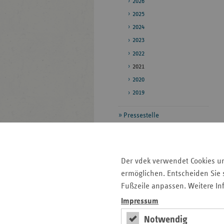
2026
2025
2024
2023
2022
2021
2020
2019
Pressestelle
Bildarchiv
Veröffentlichungen
Der vdek verwendet Cookies u
ermöglichen. Entscheiden Sie s
Fußzeile anpassen. Weitere In
Seitenleiste
Auf einen Blick
mit
Impressum
Pressemitteilungen
weiteren
Notwendig
Informationen
Kontakt und Anfahrt