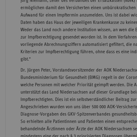
Jörg Niemann, Leiter des Verbandes der Ersatzkassen (vdek)
ermöglichen damit den Versicherten einen unbürokratischen
Aufwand für einen Impftermin anzumelden. Uns ist dabei wic
Daten haben das Haus der jeweiligen Krankenkasse zu keinem
Weder das Land noch andere Institution wissen, an wen die 
zur Impfberechtigung gesendet worden ist. In dem Verfahren
vorliegende Abrechnungsziffern automatisiert gefiltert, die 
Kriterien zur Impfberechtigung führen, ohne dass es eine ind
gibt.“
Dr. Jürgen Peter, Vorstandsvorsitzender der AOK Niedersachse
Bundesministerium für Gesundheit (BMG) regelt in der Coro
welche Personen mit welcher Priorität geimpft werden. Die 
unterstützt das Land Niedersachsen auf dieser Grundlage be
Impfberechtigten. Dies ist ein selbstverständlicher Beitrag 
Angeschrieben wurden von uns über 500 000 AOK-Versicherte,
Diagnose-Vorgaben des GKV-Spitzenverbandes gesundheitsbed
So erhielten alle Patientinnen und Patienten einen entsprech
behandelnde Ärztinnen oder Ärzte der AOK Niedersachsen sei
mindestens eine der nach § 3 priorisierten Diagnosen übermi