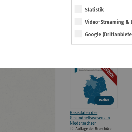
Positionen
Statistik
Veröffentlichungen
Video-Streaming & L
Google (Drittanbiete
Gesundheitswesen in
Niedersachsen -
Zahlen, Daten, Fakten
2025/2026
weiter
Basisdaten des
Gesundheitswesens in
Niedersachsen
10. Auflage der Broschüre