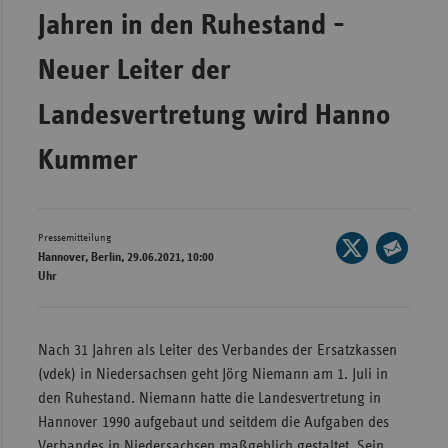
Jahren in den Ruhestand -
Wür
Neuer Leiter der
Bay
Ber
Landesvertretung wird Hanno
Bre
Kummer
Ha
Hes
Mec
Pressemitteilung
Seite
Vo
Hannover, Berlin, 29.06.2021, 10:00
auf
Seite
Uhr
X
Nie
per
teilen
E-
Nor
Mail
Nach 31 Jahren als Leiter des Verbandes der Ersatzkassen
Wes
teilen
(vdek) in Niedersachsen geht Jörg Niemann am 1. Juli in
Rhe
den Ruhestand. Niemann hatte die Landesvertretung in
Hannover 1990 aufgebaut und seitdem die Aufgaben des
Saa
Verbandes in Niedersachsen maßgeblich gestaltet. Sein