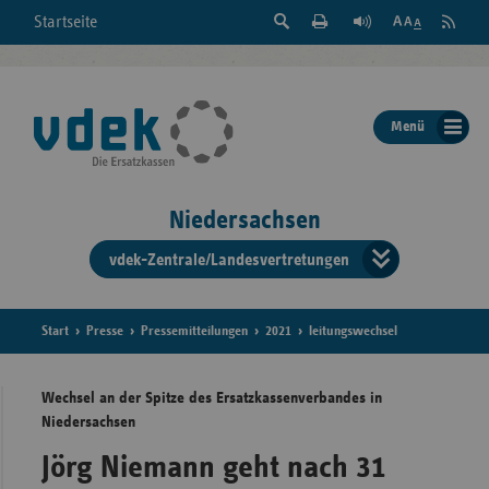
Suche
Seite
RSS
Startseite
Feed
einblenden
Drucken
abonni
Schrift
/
ausblenden
der
Menü
Seite
ändern
Niedersachsen
vdek-Zentrale/Landesvertretungen
Verband
der
Ersatzka
Start
Presse
Pressemitteilungen
2021
leitungswechsel
Wechsel an der Spitze des Ersatzkassenverbandes in
Niedersachsen
Bun
Jörg Niemann geht nach 31