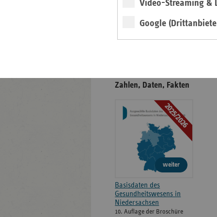
Video-Streaming & L
Positionen
Google (Drittanbiete
Veröffentlichungen
Gesundheitswesen in
Niedersachsen -
Zahlen, Daten, Fakten
2025/2026
weiter
Basisdaten des
Gesundheitswesens in
Niedersachsen
10. Auflage der Broschüre