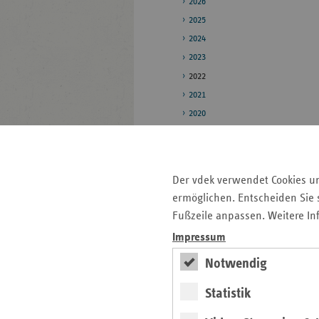
2026
2025
2024
2023
2022
2021
2020
2019
Pressestelle
Der vdek verwendet Cookies u
Bildarchiv
ermöglichen. Entscheiden Sie s
Fußzeile anpassen. Weitere In
Veröffentlichungen
Impressum
Notwendig
Seitenleiste
Auf einen Blick
mit
Statistik
Pressemitteilungen
weiteren
Informationen
Kontakt und Anfahrt