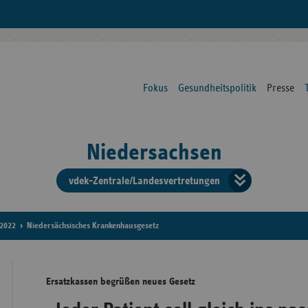
Fokus
Gesundheitspolitik
Presse
Niedersachsen
vdek-Zentrale/Landesvertretungen
Verba
der
2022
Niedersächsisches Krankenhausgesetz
Ersat
Ersatzkassen begrüßen neues Gesetz
Bun