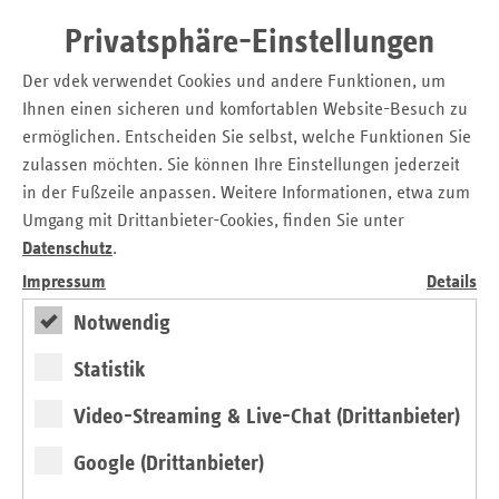
sind die Kosten gemeint, die durch die Instandhaltung der
Privatsphäre-Einstellungen
Gebäude und für die Ausstattung entstehen. Sie betragen
derzeit im Durchschnitt für jeden Heimbewohner in
Der vdek verwendet Cookies und andere Funktionen, um
Niedersachsen 507 Euro pro Monat.
Ihnen einen sicheren und komfortablen Website-Besuch zu
ermöglichen. Entscheiden Sie selbst, welche Funktionen Sie
Auch Inflation ist Schuld
zulassen möchten. Sie können Ihre Einstellungen jederzeit
in der Fußzeile anpassen. Weitere Informationen, etwa zum
Neben höheren Lohnkosten ist für den Anstieg der
Umgang mit Drittanbieter-Cookies, finden Sie unter
Eigenbeteiligung auch die hohe Inflation verantwortlich.
Datenschutz
.
Pflegeheimbewohner müssen entsprechend mehr für
Unterkunft und Verpflegung zahlen.
Impressum
Details
Notwendig
Ab Juli 2023 könnte es durch neue Personalgrenzen erneut
deutlich teurer werden. „Wir brauchen dringend Konzepte,
Statistik
um Pflegebedürftige in Heimen vor finanzieller
Überforderung zu schützen“, so Kummer.
Video-Streaming & Live-Chat (Drittanbieter)
Google (Drittanbieter)
Hintergrund