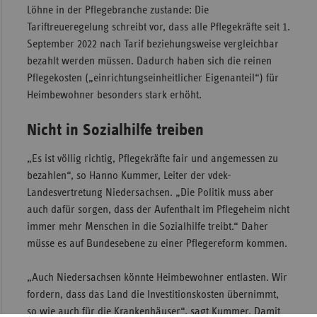
Löhne in der Pflegebranche zustande: Die
Sac
Tariftreueregelung schreibt vor, dass alle Pflegekräfte seit 1.
September 2022 nach Tarif beziehungsweise vergleichbar
Sac
bezahlt werden müssen. Dadurch haben sich die reinen
An
Pflegekosten („einrichtungseinheitlicher Eigenanteil“) für
Sch
Heimbewohner besonders stark erhöht.
Ho
Thü
Nicht in Sozialhilfe treiben
„Es ist völlig richtig, Pflegekräfte fair und angemessen zu
bezahlen“, so Hanno Kummer, Leiter der vdek-
Landesvertretung Niedersachsen. „Die Politik muss aber
auch dafür sorgen, dass der Aufenthalt im Pflegeheim nicht
immer mehr Menschen in die Sozialhilfe treibt.“ Daher
müsse es auf Bundesebene zu einer Pflegereform kommen.
„Auch Niedersachsen könnte Heimbewohner entlasten. Wir
fordern, dass das Land die Investitionskosten übernimmt,
so wie auch für die Krankenhäuser“, sagt Kummer. Damit