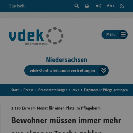
Suche
Seite
RSS
Startseite
Feed
einblenden
Drucken
abonni
Schrift
/
ausblenden
der
Menü
Seite
ändern
Niedersachsen
vdek-Zentrale/Landesvertretungen
Verband
der
Ersatzka
Start
Presse
Pressemitteilungen
2023
Eigenanteile Pflege gestiegen
2.193 Euro im Monat für einen Platz im Pflegeheim
Bun
Bewohner müssen immer mehr