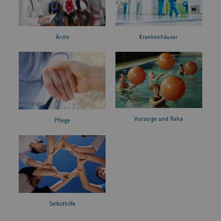
Ärzte
Krankenhäuser
Vorsorge und Reha
Pflege
Selbsthilfe