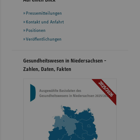
Auf einen Blick
mit
Pressemitteilungen
weiteren
Informationen
Kontakt und Anfahrt
Positionen
Veröffentlichungen
Gesundheitswesen in Niedersachsen -
Zahlen, Daten, Fakten
2025/2026