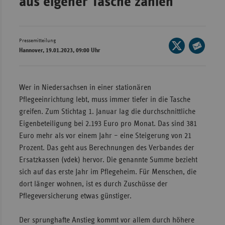
aus eigener Tasche zahlen
Wür
Bay
Pressemitteilung
Seite
Ber
Hannover, 19.01.2023, 09:00 Uhr
auf
Seite
Bre
X
per
teilen
E-
Ha
Wer in Niedersachsen in einer stationären
Mail
Pflegeeinrichtung lebt, muss immer tiefer in die Tasche
Hes
teilen
greifen. Zum Stichtag 1. Januar lag die durchschnittliche
Mec
Eigenbeteiligung bei 2.193 Euro pro Monat. Das sind 381
Vo
Euro mehr als vor einem Jahr – eine Steigerung von 21
Nie
Prozent. Das geht aus Berechnungen des Verbandes der
Ersatzkassen (vdek) hervor. Die genannte Summe bezieht
Nor
sich auf das erste Jahr im Pflegeheim. Für Menschen, die
Wes
dort länger wohnen, ist es durch Zuschüsse der
Rhe
Pflegeversicherung etwas günstiger.
Der sprunghafte Anstieg kommt vor allem durch höhere
Saa